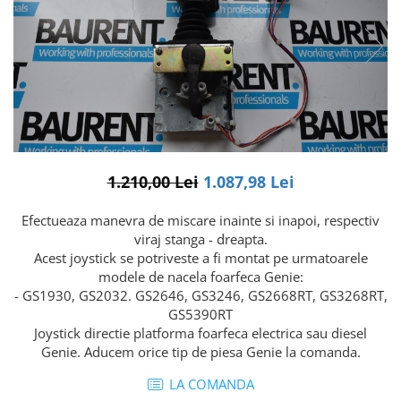
Piese Volvo
Punti - axe
Piese motor Yanmar
Diverse piese transmisie
Piese ambreiaj
Piese Fiat
Planetare
Piese Snorkel
Angrenaje transmisie
Piese John Deere
Grupuri conice
Piese ZF
Convertizoare
Piese Vapormatic
Cruce cardan
1.210,00 Lei
1.087,98 Lei
Disc frictiune
Piese utilaje Fendt
Roti
Efectueaza manevra de miscare inainte si inapoi, respectiv
Piese Case IH
viraj stanga - dreapta.
Roti teren accidentat
Piese Dana Spicer
Acest joystick se potriveste a fi montat pe urmatoarele
Roti non-marking
modele de nacela foarfeca Genie:
Filtre Hifi
Piulite roata
- GS1930, GS2032. GS2646, GS3246, GS2668RT, GS3268RT,
Piese Skyjack
GS5390RT
Butuc roata
Joystick directie platforma foarfeca electrica sau diesel
Piese Bobcat
Janta
Genie. Aducem orice tip de piesa Genie la comanda.
Anvelope
Piese Yale
LA COMANDA
Roata transpaleta
Piese Hyster