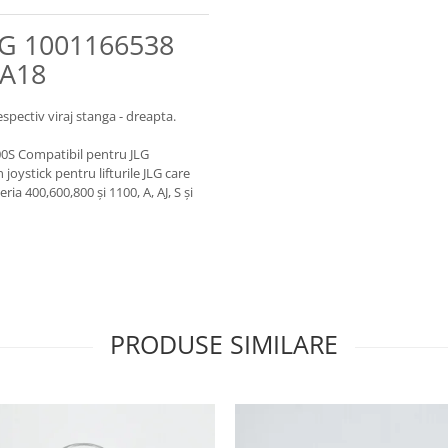
JLG 1001166538
1A18
spectiv viraj stanga - dreapta.
00S Compatibil pentru JLG
oystick pentru lifturile JLG care
ria 400,600,800 și 1100, A, AJ, S și
PRODUSE SIMILARE