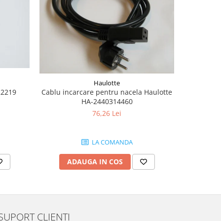
Haulotte
22219
Cablu incarcare pentru nacela Haulotte
Burduf jo
HA-2440314460
76,26 Lei
LA COMANDA
ADAUGA IN COS
AD
SUPORT CLIENTI