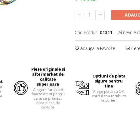
ADAUG
Cod Produs:
C1311
Ai nevoie d
Adauga la Favorite
Cere 
Piese originale si
aftermarket de
Optiuni de plata
calitate
sigure pentru
nt
superioara
tine
ra
Alegem furnizorii
e
Alege plata cu OP,
foarte atent pentru
pa
cardul sau ramburs
ca tu sa primesti
i
la curier!
doar piese de
calitate.