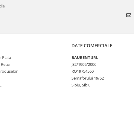
dia
DATE COMERCIALE
 Plata
BAURENT SRL
e Retur
J32/1909/2006
Produselor
RO19754560
Semaforului 19/52
L
Sibiu, Sibiu