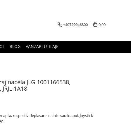
+40729946800
0,00
CT
BLOG
VANZARI UTILAJE
iraj nacela JLG 1001166538,
 JRJL-1A18
eapta, respectiv deplasare inainte sau inapoi. Joystick
ay.