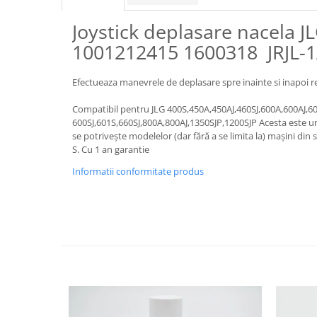
Piese motor
Piese Parker
Joystick deplasare nacela 
Alternatoare
Piese Hyundai
Electromotoare
1001212415 1600318 JRJL-
Piese Terex
Pompa combustibil
Piese Lombardini
Pompa de apa
Efectueaza manevrele de deplasare spre inainte si inapoi re
Radiator racire ulei hidraulic
Piese Linde
Compatibil pentru JLG 400S,450A,450AJ,460SJ,600A,600AJ,6
Radiator apa
Piese Multitel
600SJ,601S,660SJ,800A,800AJ,1350SJP,1200SJP Acesta este un j
se potrivește modelelor (dar fără a se limita la) mașini din se
Bobina de pornire
Piese Dieci
S. Cu 1 an garantie
Bobina de oprire
Piese Massey Ferguson
Informatii conformitate produs
Bobina de acceleratie
Piese Steyr
Curea alternator - transmisie
Piese Landini
Curea distributie
Esapament
Piese New Holland
Busoane - dopuri
Piese Takeuchi
Ventilatoare
Piese Kobelco
Pompa de ulei
Piese Jungheinrich
Termostat