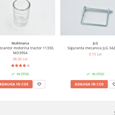
Multimarca
JLG
ecantor motorina tractor 11330,
Siguranta mecanica JLG 34
MO3954
9,15 Lei
38,00 Lei
IN STOC
IN STOC
ADAUGA IN COS
ADAUGA IN COS