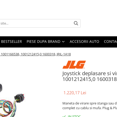
BESTSELLER
PIESE DUPA BRAND
ACCESORII AUTO
CONTA
JLG 1001166538, 1001212415,0 1600318, JRJL-1A18
Joystick deplasare si v
1001212415,0 1600318,
1.220,17 Lei
Maneta de virare spre stanga sau dr
complet cu cablu si mufa. Plug & Pl
IN STOC