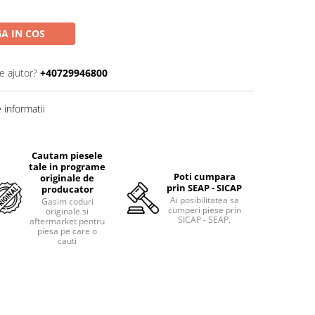
A IN COS
e ajutor?
+40729946800
informatii
Cautam piesele
tale in programe
Poti cumpara
originale de
prin SEAP - SICAP
producator
Ai posibilitatea sa
Gasim coduri
cumperi piese prin
originale si
SICAP - SEAP.
aftermarket pentru
piesa pe care o
cauti