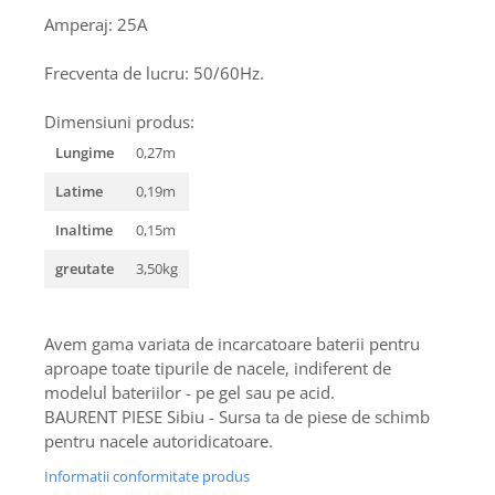
Piese Schaeff
Cabluri si mufe
Amperaj: 25A
Piese Putzmeister
Mufe si pini
Frecventa de lucru: 50/60Hz.
Piese Mitsubishi
Piese contact
Contactor 12V
Piese Matbro
Dimensiuni produs:
Contactoare 24V
Piese Lindner
Lungime
0,27m
Contactoare 48V
Piese Kramer
Latime
0,19m
Motoare electrice
Piese Kaiser
Placa electronica
Inaltime
0,15m
Piese Jacobsen
Contact general - Ciuperca
greutate
3,50kg
Pedala
Piese Ingersoll Rand
Sigurante
Piese Hanomag
Becuri indicatoare
Avem gama variata de incarcatoare baterii pentru
Piese Hamm
Limitatori
aproape toate tipurile de nacele, indiferent de
Piese Goldoni
modelul bateriilor - pe gel sau pe acid.
Potentiometre
BAURENT PIESE Sibiu - Sursa ta de piese de schimb
Piese Furukawa
Senzori de unghi
pentru nacele autoridicatoare.
Bobina solenoid
Piese Ford
Informatii conformitate produs
Bobina 24V
Piese Ferrari