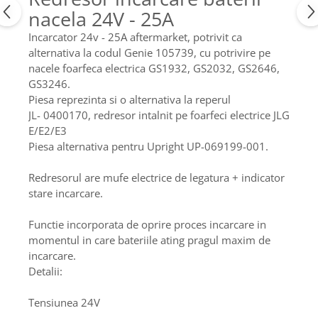
Etrieri
nacela 24V - 25A
Piese Lamborghini
Placute de frana
Piese Same
Incarcator 24v - 25A aftermarket, potrivit ca
Pompa de frana - cilindru de frana
alternativa la codul Genie 105739, cu potrivire pe
Frana utilaje
Piese Renault
nacele foarfeca electrica GS1932, GS2032, GS2646,
Supapa franare
Piese Hurlimann
GS3246.
Kit reparatii
Piesa reprezinta si o alternativa la reperul
Piese Zetor
Cabluri frana
JL- 0400170, redresor intalnit pe foarfeci electrice JLG
Piese Weidemann
E/E2/E3
Rezervor lichid de frana
Piesa alternativa pentru Upright UP-069199-001.
Piese Ausa
Lichid de frana
Piese Sennebogen
Antigel frane
Redresorul are mufe electrice de legatura + indicator
Piese fara categorie
Piese Still
stare incarcare.
Sepci
Piese Timberjack
Functie incorporata de oprire proces incarcare in
Garnituri utilaje
Piese Valmet Valtra
momentul in care bateriile ating pragul maxim de
Siguranta
incarcare.
Piese Vogele
Detalii:
Abtibilduri - Etichete
Piese Yuchai
Girofar
Piese Zeppelin
Tensiunea 24V
Piese electrice