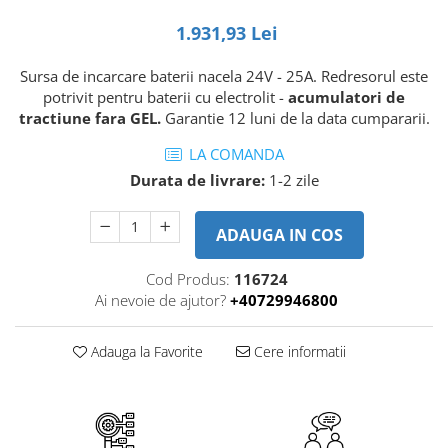
Piese motor
Piese Parker
1.931,93 Lei
Alternatoare
Piese Hyundai
Electromotoare
Sursa de incarcare baterii nacela 24V - 25A. Redresorul este
Piese Terex
Pompa combustibil
potrivit pentru baterii cu electrolit -
acumulatori de
Piese Lombardini
Pompa de apa
tractiune fara GEL.
Garantie 12 luni de la data cumpararii.
Radiator racire ulei hidraulic
Piese Linde
LA COMANDA
Radiator apa
Piese Multitel
Durata de livrare:
1-2 zile
Bobina de pornire
Piese Dieci
Bobina de oprire
ADAUGA IN COS
Piese Massey Ferguson
Bobina de acceleratie
Piese Steyr
Curea alternator - transmisie
Cod Produs:
116724
Piese Landini
Curea distributie
Ai nevoie de ajutor?
+40729946800
Esapament
Piese New Holland
Busoane - dopuri
Adauga la Favorite
Cere informatii
Piese Takeuchi
Ventilatoare
Piese Kobelco
Pompa de ulei
Piese Jungheinrich
Termostat