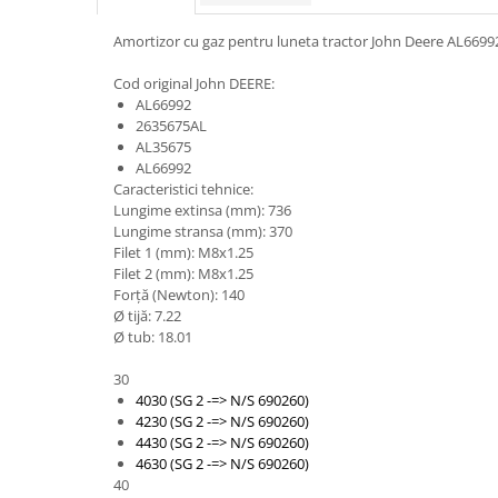
Piese motor
Piese Parker
Amortizor cu gaz pentru luneta tractor John Deere AL6699
Alternatoare
Piese Hyundai
Electromotoare
Cod original John DEERE:
Piese Terex
Pompa combustibil
AL66992
Piese Lombardini
2635675AL
Pompa de apa
AL35675
Radiator racire ulei hidraulic
Piese Linde
AL66992
Radiator apa
Caracteristici tehnice:
Piese Multitel
Lungime extinsa (mm): 736
Bobina de pornire
Piese Dieci
Lungime stransa (mm): 370
Bobina de oprire
Filet 1 (mm): M8x1.25
Piese Massey Ferguson
Bobina de acceleratie
Filet 2 (mm): M8x1.25
Forţă (Newton): 140
Piese Steyr
Curea alternator - transmisie
Ø tijă: 7.22
Piese Landini
Curea distributie
Ø tub: 18.01
Esapament
Piese New Holland
30
Busoane - dopuri
Piese Takeuchi
4030 (SG 2 -=> N/S 690260)
Ventilatoare
4230 (SG 2 -=> N/S 690260)
Piese Kobelco
4430 (SG 2 -=> N/S 690260)
Pompa de ulei
4630 (SG 2 -=> N/S 690260)
Piese Jungheinrich
Termostat
40