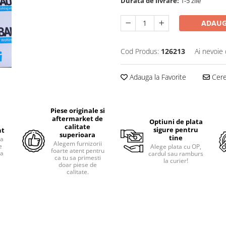
Durata de livrare:
1-5 zile
ADAUG
Cod Produs:
126213
Ai nevoie 
Adauga la Favorite
Cere 
Piese originale si
aftermarket de
Optiuni de plata
calitate
sigure pentru
nt
superioara
tine
ra
Alegem furnizorii
e
Alege plata cu OP,
foarte atent pentru
pa
cardul sau ramburs
ca tu sa primesti
i
la curier!
doar piese de
calitate.