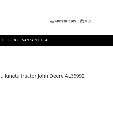
+40729946800
0,00
CT
BLOG
VANZARI UTILAJE
ru luneta tractor John Deere AL66992