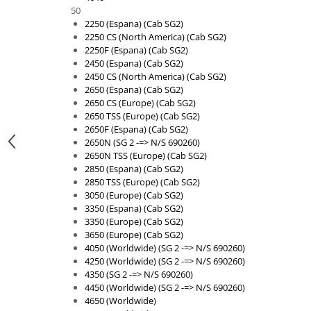
Etrieri
50
Piese Lamborghini
Placute de frana
2250 (Espana) (Cab SG2)
Piese Same
2250 CS (North America) (Cab SG2)
Pompa de frana - cilindru de frana
2250F (Espana) (Cab SG2)
Frana utilaje
Piese Renault
2450 (Espana) (Cab SG2)
Supapa franare
2450 CS (North America) (Cab SG2)
Piese Hurlimann
2650 (Espana) (Cab SG2)
Kit reparatii
Piese Zetor
2650 CS (Europe) (Cab SG2)
Cabluri frana
2650 TSS (Europe) (Cab SG2)
Piese Weidemann
2650F (Espana) (Cab SG2)
Rezervor lichid de frana
2650N (SG 2 -=> N/S 690260)
Piese Ausa
Lichid de frana
2650N TSS (Europe) (Cab SG2)
Piese Sennebogen
Antigel frane
2850 (Espana) (Cab SG2)
2850 TSS (Europe) (Cab SG2)
Piese fara categorie
Piese Still
3050 (Europe) (Cab SG2)
Sepci
Piese Timberjack
3350 (Espana) (Cab SG2)
3350 (Europe) (Cab SG2)
Garnituri utilaje
Piese Valmet Valtra
3650 (Europe) (Cab SG2)
Siguranta
4050 (Worldwide) (SG 2 -=> N/S 690260)
Piese Vogele
4250 (Worldwide) (SG 2 -=> N/S 690260)
Abtibilduri - Etichete
Piese Yuchai
4350 (SG 2 -=> N/S 690260)
Girofar
4450 (Worldwide) (SG 2 -=> N/S 690260)
Piese Zeppelin
4650 (Worldwide)
Piese electrice