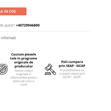
A IN COS
de ajutor?
+40729946800
informatii
Cautam piesele
tale in programe
Poti cumpara
originale de
prin SEAP - SICAP
producator
Ai posibilitatea sa
Gasim coduri
cumperi piese prin
originale si
SICAP - SEAP.
aftermarket pentru
piesa pe care o
cauti