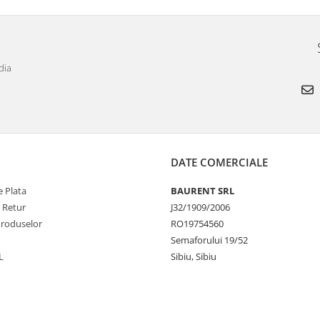
dia
DATE COMERCIALE
 Plata
BAURENT SRL
e Retur
J32/1909/2006
Produselor
RO19754560
Semaforului 19/52
L
Sibiu, Sibiu