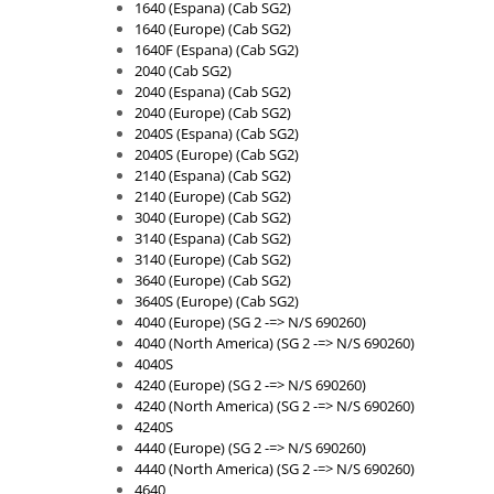
Piese Claas
Fulie
1640 (Espana) (Cab SG2)
1640 (Europe) (Cab SG2)
Pistoane
Piese Iveco
1640F (Espana) (Cab SG2)
Turbosuflanta
2040 (Cab SG2)
Piese Nifty Lift
2040 (Espana) (Cab SG2)
Diverse piese motor
Piese Grove
2040 (Europe) (Cab SG2)
Furtune si conducte
2040S (Espana) (Cab SG2)
Piese motor Perkins
Injectoare
2040S (Europe) (Cab SG2)
Piese Deutz Fahr
2140 (Espana) (Cab SG2)
Chiuloasa
2140 (Europe) (Cab SG2)
Vibrochen - ax came - arbore cotit
Piese Atlas Copco
3040 (Europe) (Cab SG2)
Camasa piston
3140 (Espana) (Cab SG2)
Piese Hitachi
3140 (Europe) (Cab SG2)
Segmenti motor
Piese Vermeer
3640 (Europe) (Cab SG2)
Termoflot
3640S (Europe) (Cab SG2)
Piese Gehl
Cablu acceleratie
4040 (Europe) (SG 2 -=> N/S 690260)
4040 (North America) (SG 2 -=> N/S 690260)
Piese Socage
Senzori de presiune ulei
4040S
Vaporizatoare
Piese Kaeser
4240 (Europe) (SG 2 -=> N/S 690260)
4240 (North America) (SG 2 -=> N/S 690260)
Radiatoare AC
Piese Wacker Neuson
4240S
Piese frana
4440 (Europe) (SG 2 -=> N/S 690260)
Piese David Brown
4440 (North America) (SG 2 -=> N/S 690260)
Discuri de frana
Piese Mc Cormick
4640