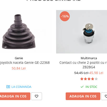
-16%
Genie
Multimarca
joystick nacela Genie GE-22368
Contact cu cheie 2 pozitii cu 
ZB2BG4
50,84 Lei
54,45 Lei
45,98 Lei
LA COMANDA
IN STOC
ADAUGA IN COS
ADAUGA IN COS