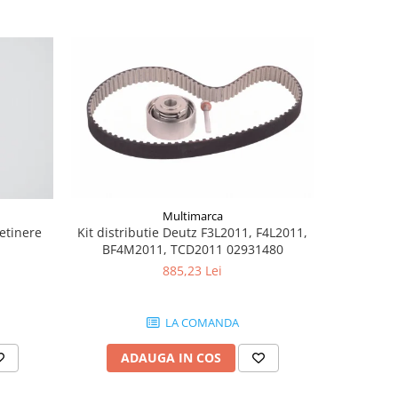
Multimarca
retinere
Kit distributie Deutz F3L2011, F4L2011,
Burduf jo
BF4M2011, TCD2011 02931480
885,23 Lei
LA COMANDA
ADAUGA IN COS
AD