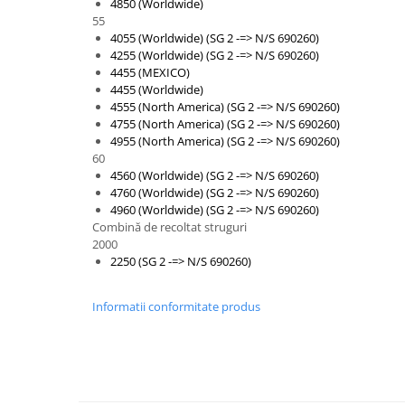
4850 (Worldwide)
Piese Schaeff
Cabluri si mufe
55
Piese Putzmeister
4055 (Worldwide) (SG 2 -=> N/S 690260)
Mufe si pini
4255 (Worldwide) (SG 2 -=> N/S 690260)
Piese Mitsubishi
Piese contact
4455 (MEXICO)
Contactor 12V
4455 (Worldwide)
Piese Matbro
4555 (North America) (SG 2 -=> N/S 690260)
Contactoare 24V
Piese Lindner
4755 (North America) (SG 2 -=> N/S 690260)
Contactoare 48V
4955 (North America) (SG 2 -=> N/S 690260)
Piese Kramer
Motoare electrice
60
Piese Kaiser
4560 (Worldwide) (SG 2 -=> N/S 690260)
Placa electronica
4760 (Worldwide) (SG 2 -=> N/S 690260)
Piese Jacobsen
Contact general - Ciuperca
4960 (Worldwide) (SG 2 -=> N/S 690260)
Combină de recoltat struguri
Pedala
Piese Ingersoll Rand
2000
Sigurante
Piese Hanomag
2250 (SG 2 -=> N/S 690260)
Becuri indicatoare
Piese Hamm
Limitatori
Informatii conformitate produs
Piese Goldoni
Potentiometre
Piese Furukawa
Senzori de unghi
Bobina solenoid
Piese Ford
Bobina 24V
Piese Ferrari