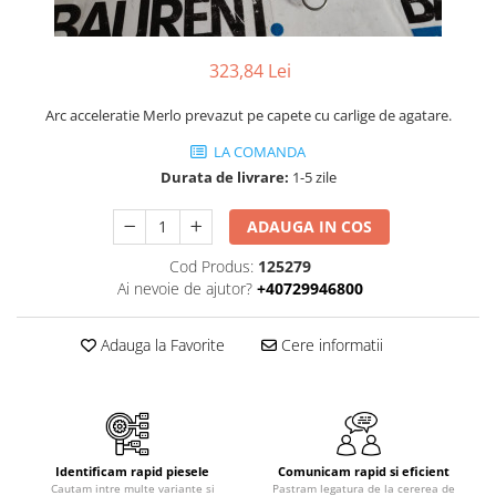
Piese Volvo
Punti - axe
Piese motor Yanmar
Diverse piese transmisie
Piese ambreiaj
Piese Fiat
323,84 Lei
Planetare
Piese Snorkel
Arc acceleratie Merlo prevazut pe capete cu carlige de agatare.
Angrenaje transmisie
Piese John Deere
Grupuri conice
LA COMANDA
Piese ZF
Durata de livrare:
1-5 zile
Convertizoare
Piese Vapormatic
Cruce cardan
ADAUGA IN COS
Disc frictiune
Piese utilaje Fendt
Cod Produs:
125279
Roti
Piese Case IH
Ai nevoie de ajutor?
+40729946800
Roti teren accidentat
Piese Dana Spicer
Roti non-marking
Filtre Hifi
Adauga la Favorite
Cere informatii
Piulite roata
Piese Skyjack
Butuc roata
Piese Bobcat
Janta
Anvelope
Piese Yale
Identificam rapid piesele
Comunicam rapid si eficient
Roata transpaleta
Piese Hyster
Cautam intre multe variante si
Pastram legatura de la cererea de