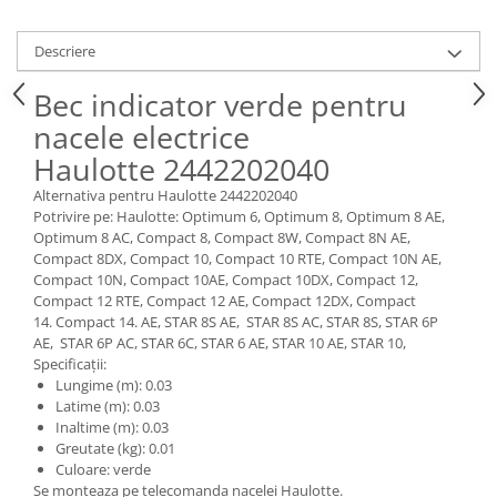
Piese Claas
Fulie
Pistoane
Piese Iveco
Descriere
Turbosuflanta
Piese Nifty Lift
Diverse piese motor
Bec indicator verde pentru
Piese Grove
Furtune si conducte
nacele electrice
Piese motor Perkins
Injectoare
Haulotte 2442202040
Piese Deutz Fahr
Chiuloasa
Alternativa pentru Haulotte 2442202040
Vibrochen - ax came - arbore cotit
Piese Atlas Copco
Potrivire pe: Haulotte: Optimum 6, Optimum 8, Optimum 8 AE,
Camasa piston
Optimum 8 AC, Compact 8, Compact 8W, Compact 8N AE,
Piese Hitachi
Compact 8DX, Compact 10, Compact 10 RTE, Compact 10N AE,
Segmenti motor
Piese Vermeer
Compact 10N, Compact 10AE, Compact 10DX, Compact 12,
Termoflot
Compact 12 RTE, Compact 12 AE, Compact 12DX, Compact
Piese Gehl
14. Compact 14. AE, STAR 8S AE, STAR 8S AC, STAR 8S, STAR 6P
Cablu acceleratie
AE, STAR 6P AC, STAR 6C, STAR 6 AE, STAR 10 AE, STAR 10,
Piese Socage
Senzori de presiune ulei
Specificații:
Vaporizatoare
Piese Kaeser
Lungime (m): 0.03
Latime (m): 0.03
Radiatoare AC
Piese Wacker Neuson
Inaltime (m): 0.03
Piese frana
Greutate (kg): 0.01
Piese David Brown
Culoare: verde
Discuri de frana
Piese Mc Cormick
Se monteaza pe telecomanda nacelei Haulotte.