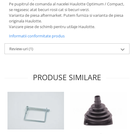
Etrieri
Pe pupitrul de comanda al nacelei Haulotte Optimum / Compact,
Piese Lamborghini
Placute de frana
se regasesc atat becuri rosii cat si becuri verzi.
Varianta de piesa aftermarket. Putem furniza si varianta de piesa
Piese Same
Pompa de frana - cilindru de frana
originala Haulotte.
Frana utilaje
Piese Renault
Vanzare piese de schimb pentru utilaje Haulotte.
Supapa franare
Piese Hurlimann
Informatii conformitate produs
Kit reparatii
Piese Zetor
Cabluri frana
Review-uri
(1)
Piese Weidemann
Rezervor lichid de frana
Piese Ausa
Lichid de frana
Piese Sennebogen
Antigel frane
PRODUSE SIMILARE
Piese fara categorie
Piese Still
Sepci
Piese Timberjack
Garnituri utilaje
Piese Valmet Valtra
Siguranta
Piese Vogele
Abtibilduri - Etichete
Piese Yuchai
Girofar
Piese Zeppelin
Piese electrice