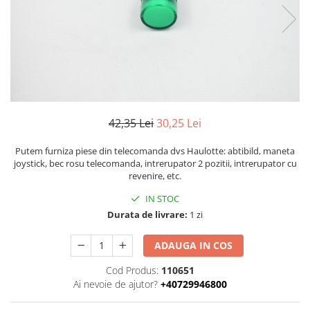
Piese Volvo
Punti - axe
Piese motor Yanmar
Diverse piese transmisie
Piese ambreiaj
Piese Fiat
Planetare
Piese Snorkel
Angrenaje transmisie
Piese John Deere
Grupuri conice
Piese ZF
Convertizoare
42,35 Lei
30,25 Lei
Piese Vapormatic
Cruce cardan
Disc frictiune
Piese utilaje Fendt
Putem furniza piese din telecomanda dvs Haulotte: abtibild, maneta
joystick, bec rosu telecomanda, intrerupator 2 pozitii, intrerupator cu
Roti
Piese Case IH
revenire, etc.
Roti teren accidentat
Piese Dana Spicer
IN STOC
Roti non-marking
Durata de livrare:
1 zi
Filtre Hifi
Piulite roata
Piese Skyjack
Butuc roata
ADAUGA IN COS
Piese Bobcat
Janta
Cod Produs:
110651
Anvelope
Piese Yale
Ai nevoie de ajutor?
+40729946800
Roata transpaleta
Piese Hyster