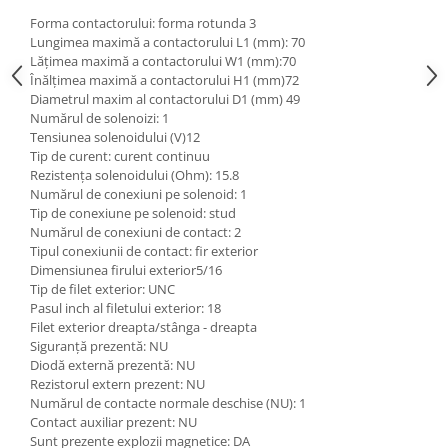
Piese Claas
Fulie
Forma contactorului: forma rotunda 3
Pistoane
Piese Iveco
Lungimea maximă a contactorului L1 (mm): 70
Turbosuflanta
Lățimea maximă a contactorului W1 (mm):70
Piese Nifty Lift
Înălțimea maximă a contactorului H1 (mm)72
Diverse piese motor
Piese Grove
Diametrul maxim al contactorului D1 (mm) 49
Furtune si conducte
Numărul de solenoizi: 1
Piese motor Perkins
Injectoare
Tensiunea solenoidului (V)12
Tip de curent: curent continuu
Piese Deutz Fahr
Chiuloasa
Rezistența solenoidului (Ohm): 15.8
Vibrochen - ax came - arbore cotit
Piese Atlas Copco
Numărul de conexiuni pe solenoid: 1
Camasa piston
Tip de conexiune pe solenoid: stud
Piese Hitachi
Numărul de conexiuni de contact: 2
Segmenti motor
Piese Vermeer
Tipul conexiunii de contact: fir exterior
Termoflot
Dimensiunea firului exterior5/16
Piese Gehl
Tip de filet exterior: UNC
Cablu acceleratie
Pasul inch al filetului exterior: 18
Piese Socage
Senzori de presiune ulei
Filet exterior dreapta/stânga - dreapta
Vaporizatoare
Piese Kaeser
Siguranță prezentă: NU
Diodă externă prezentă: NU
Radiatoare AC
Piese Wacker Neuson
Rezistorul extern prezent: NU
Piese frana
Numărul de contacte normale deschise (NU): 1
Piese David Brown
Contact auxiliar prezent: NU
Discuri de frana
Piese Mc Cormick
Sunt prezente explozii magnetice: DA