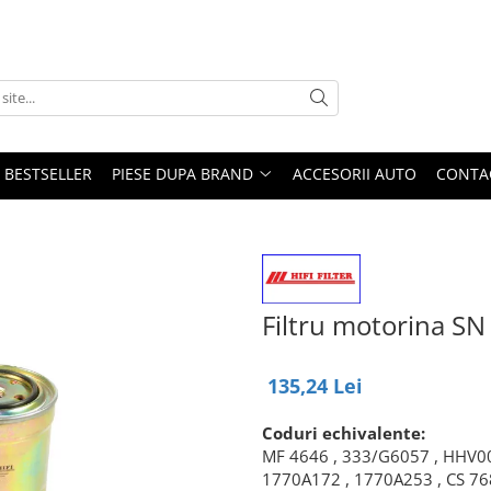
BESTSELLER
PIESE DUPA BRAND
ACCESORII AUTO
CONTA
Filtru motorina S
135,24 Lei
Coduri echivalente:
MF 4646 , 333/G6057 , HHV00
1770A172 , 1770A253 , CS 76