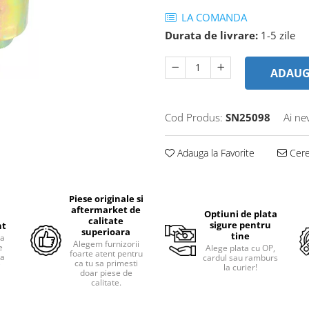
LA COMANDA
Durata de livrare:
1-5 zile
ADAUG
Cod Produs:
SN25098
Ai ne
Adauga la Favorite
Cere 
Piese originale si
aftermarket de
Optiuni de plata
calitate
sigure pentru
nt
superioara
tine
ra
Alegem furnizorii
e
Alege plata cu OP,
foarte atent pentru
pa
cardul sau ramburs
ca tu sa primesti
i
la curier!
doar piese de
calitate.