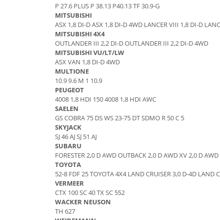
Piese Schaeff
P 27.6 PLUS P 38.13 P40.13 TF 30.9-G
Cabluri si mufe
MITSUBISHI
Piese Putzmeister
Mufe si pini
ASX 1,8 DI-D ASX 1,8 DI-D 4WD LANCER VIII 1,8 DI-D LAN
Piese Mitsubishi
MITSUBISHI 4X4
Piese contact
OUTLANDER III 2,2 DI-D OUTLANDER III 2,2 DI-D 4WD
Contactor 12V
Piese Matbro
MITSUBISHI VU/LT/LW
Contactoare 24V
ASX VAN 1,8 DI-D 4WD
Piese Lindner
MULTIONE
Contactoare 48V
Piese Kramer
10.9 9.6 M 1 10.9
Motoare electrice
PEUGEOT
Piese Kaiser
Placa electronica
4008 1,8 HDI 150 4008 1,8 HDI AWC
SAELEN
Piese Jacobsen
Contact general - Ciuperca
GS COBRA 75 DS WS 23-75 DT SDMO R 50 C 5
Pedala
Piese Ingersoll Rand
SKYJACK
SJ 46 AJ SJ 51 AJ
Sigurante
Piese Hanomag
SUBARU
Becuri indicatoare
FORESTER 2,0 D AWD OUTBACK 2,0 D AWD XV 2,0 D AWD
Piese Hamm
Limitatori
TOYOTA
Piese Goldoni
52-8 FDF 25 TOYOTA 4X4 LAND CRUISER 3,0 D-4D LAND 
Potentiometre
VERMEER
Piese Furukawa
Senzori de unghi
CTX 100 SC 40 TX SC 552
Bobina solenoid
Piese Ford
WACKER NEUSON
TH 627
Bobina 24V
Piese Ferrari