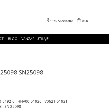
+40729946800
0,00
CT
BLOG
VANZARI UTILAJE
N 25098 SN25098
-5192-0 , HHV00-51920 , V0621-51921 ,
8 , SN 25098