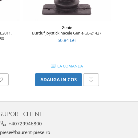
-8%
Genie
4L2011,
Burduf joystick nacele Genie GE-21427
Joy
80
50,84 Lei
1.
LA COMANDA
ADAUGA IN COS
AD
SUPORT CLIENTI
+40729946800
piese@baurent-piese.ro