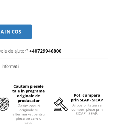
A IN COS
voie de ajutor?
+40729946800
informatii
Cautam piesele
tale in programe
Poti cumpara
originale de
prin SEAP - SICAP
producator
Ai posibilitatea sa
Gasim coduri
cumperi piese prin
originale si
SICAP - SEAP.
aftermarket pentru
piesa pe care o
cauti