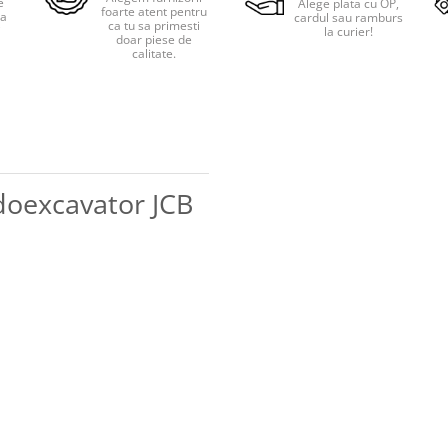
e
Alege plata cu OP,
foarte atent pentru
pa
cardul sau ramburs
ca tu sa primesti
i
la curier!
doar piese de
calitate.
doexcavator JCB