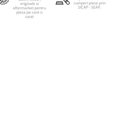
cumperi piese prin
originale si
SICAP - SEAP.
aftermarket pentru
piesa pe care o
cauti