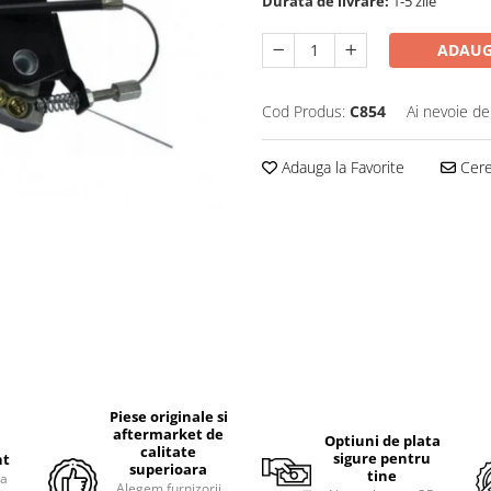
Durata de livrare:
1-5 zile
ADAUG
Cod Produs:
C854
Ai nevoie de
Adauga la Favorite
Cere 
Piese originale si
aftermarket de
Optiuni de plata
calitate
sigure pentru
nt
superioara
tine
ra
Alegem furnizorii