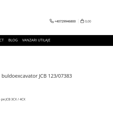
+40729946800
0,00
CT
BLOG
VANZARI UTILAJE
a buldoexcavator JCB 123/07383
e pe JCB 3CX / 4CX