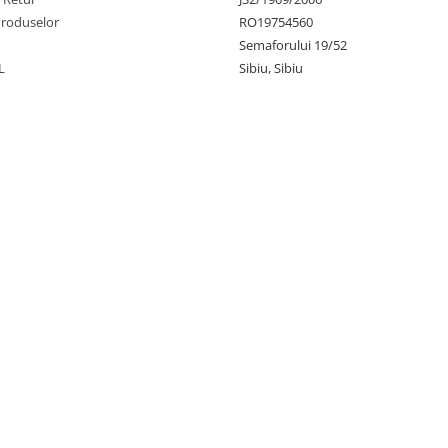
Produselor
RO19754560
Semaforului 19/52
L
Sibiu, Sibiu