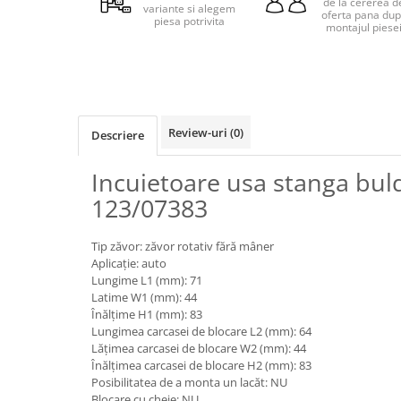
de la cererea d
Piese motor
variante si alegem
oferta pana du
Piese Parker
piesa potrivita
montajul piese
Alternatoare
Piese Hyundai
Electromotoare
Piese Terex
Pompa combustibil
Piese Lombardini
Pompa de apa
Radiator racire ulei hidraulic
Piese Linde
Review-uri
(0)
Descriere
Radiator apa
Piese Multitel
Bobina de pornire
Incuietoare usa stanga bul
Piese Dieci
Bobina de oprire
123/07383
Piese Massey Ferguson
Bobina de acceleratie
Piese Steyr
Curea alternator - transmisie
Tip zăvor: zăvor rotativ fără mâner
Aplicație: auto
Piese Landini
Curea distributie
Lungime L1 (mm): 71
Esapament
Piese New Holland
Latime W1 (mm): 44
Busoane - dopuri
Înălțime H1 (mm): 83
Piese Takeuchi
Lungimea carcasei de blocare L2 (mm): 64
Ventilatoare
Lățimea carcasei de blocare W2 (mm): 44
Piese Kobelco
Pompa de ulei
Înălțimea carcasei de blocare H2 (mm): 83
Piese Jungheinrich
Posibilitatea de a monta un lacăt: NU
Termostat
Blocare cu cheie: NU