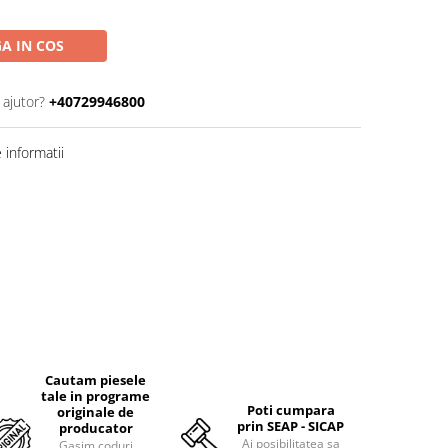
A IN COS
 ajutor?
+40729946800
informatii
Cautam piesele
tale in programe
Poti cumpara
originale de
prin SEAP - SICAP
producator
Ai posibilitatea sa
Gasim coduri