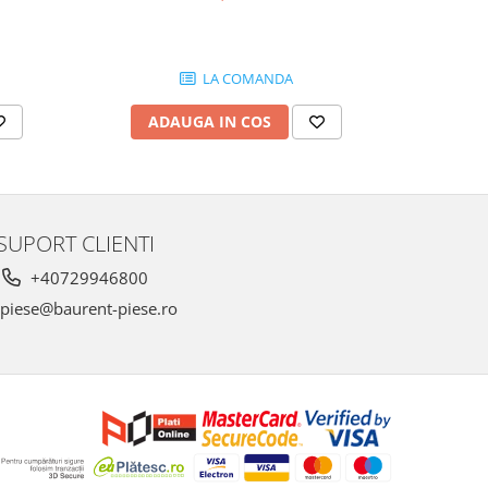
LA COMANDA
ADAUGA IN COS
AD
SUPORT CLIENTI
+40729946800
piese@baurent-piese.ro