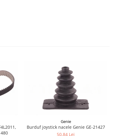
-8%
Genie
F4L2011,
Burduf joystick nacele Genie GE-21427
Joyst
1480
50,84 Lei
1.