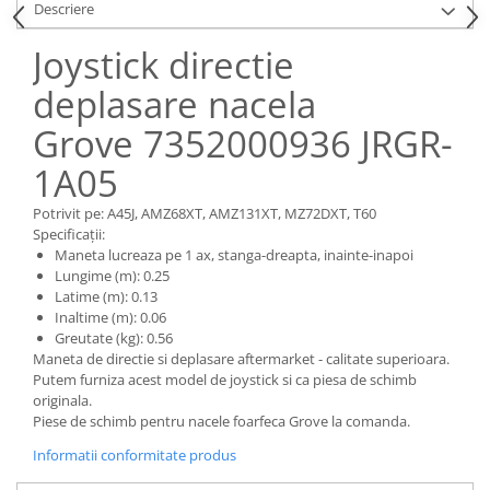
Piese Claas
Fulie
Descriere
Pistoane
Piese Iveco
Joystick directie
Turbosuflanta
Piese Nifty Lift
deplasare nacela
Diverse piese motor
Piese Grove
Furtune si conducte
Grove 7352000936 JRGR-
Piese motor Perkins
Injectoare
1A05
Piese Deutz Fahr
Chiuloasa
Vibrochen - ax came - arbore cotit
Piese Atlas Copco
Potrivit pe: A45J, AMZ68XT, AMZ131XT, MZ72DXT, T60
Camasa piston
Specificații:
Piese Hitachi
Maneta lucreaza pe 1 ax, stanga-dreapta, inainte-inapoi
Segmenti motor
Piese Vermeer
Lungime (m): 0.25
Termoflot
Latime (m): 0.13
Piese Gehl
Inaltime (m): 0.06
Cablu acceleratie
Greutate (kg): 0.56
Piese Socage
Senzori de presiune ulei
Maneta de directie si deplasare aftermarket - calitate superioara.
Vaporizatoare
Piese Kaeser
Putem furniza acest model de joystick si ca piesa de schimb
originala.
Radiatoare AC
Piese Wacker Neuson
Piese de schimb pentru nacele foarfeca Grove la comanda.
Piese frana
Piese David Brown
Informatii conformitate produs
Discuri de frana
Piese Mc Cormick