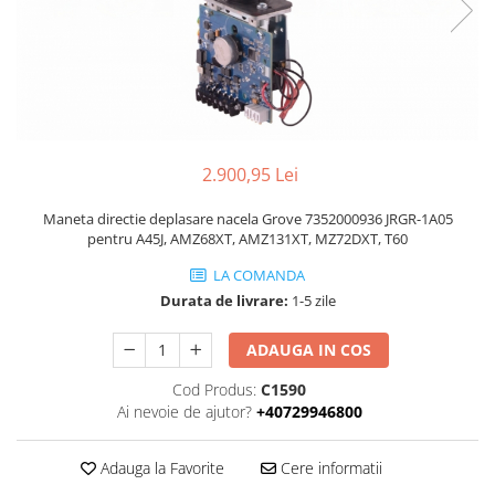
Piese Volvo
Punti - axe
Piese motor Yanmar
Diverse piese transmisie
Piese ambreiaj
Piese Fiat
Planetare
Piese Snorkel
Angrenaje transmisie
Piese John Deere
Grupuri conice
Piese ZF
2.900,95 Lei
Convertizoare
Piese Vapormatic
Cruce cardan
Maneta directie deplasare nacela Grove 7352000936 JRGR-1A05
Disc frictiune
pentru A45J, AMZ68XT, AMZ131XT, MZ72DXT, T60
Piese utilaje Fendt
Roti
Piese Case IH
LA COMANDA
Durata de livrare:
1-5 zile
Roti teren accidentat
Piese Dana Spicer
Roti non-marking
Filtre Hifi
ADAUGA IN COS
Piulite roata
Piese Skyjack
Butuc roata
Cod Produs:
C1590
Ai nevoie de ajutor?
+40729946800
Piese Bobcat
Janta
Anvelope
Piese Yale
Adauga la Favorite
Cere informatii
Roata transpaleta
Piese Hyster