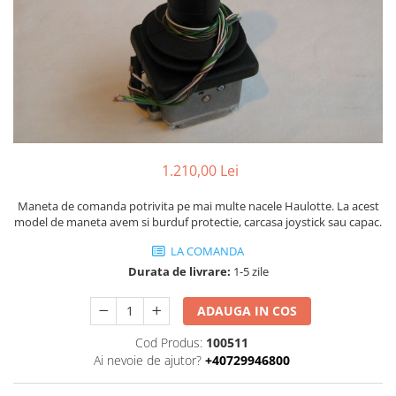
Piese Volvo
Punti - axe
Piese motor Yanmar
Diverse piese transmisie
Piese ambreiaj
Piese Fiat
Planetare
Piese Snorkel
Angrenaje transmisie
Piese John Deere
Grupuri conice
Piese ZF
Convertizoare
Piese Vapormatic
Cruce cardan
1.210,00 Lei
Disc frictiune
Piese utilaje Fendt
Maneta de comanda potrivita pe mai multe nacele Haulotte. La acest
Roti
Piese Case IH
model de maneta avem si burduf protectie, carcasa joystick sau capac.
Roti teren accidentat
Piese Dana Spicer
LA COMANDA
Roti non-marking
Durata de livrare:
1-5 zile
Filtre Hifi
Piulite roata
Piese Skyjack
Butuc roata
ADAUGA IN COS
Piese Bobcat
Janta
Cod Produs:
100511
Anvelope
Piese Yale
Ai nevoie de ajutor?
+40729946800
Roata transpaleta
Piese Hyster