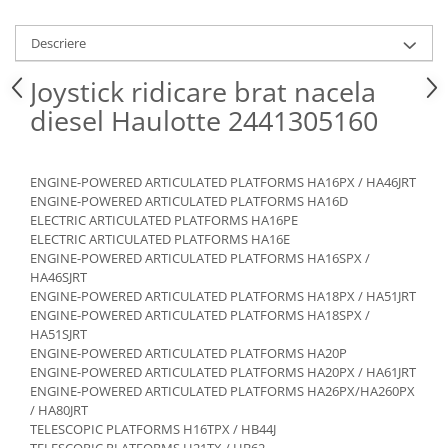
Piese Claas
Fulie
Pistoane
Piese Iveco
Descriere
Turbosuflanta
Piese Nifty Lift
Joystick ridicare brat nacela
Diverse piese motor
Piese Grove
Furtune si conducte
diesel Haulotte 2441305160
Piese motor Perkins
Injectoare
Piese Deutz Fahr
Chiuloasa
ENGINE-POWERED ARTICULATED PLATFORMS HA16PX / HA46JRT
Vibrochen - ax came - arbore cotit
Piese Atlas Copco
ENGINE-POWERED ARTICULATED PLATFORMS HA16D
Camasa piston
Piese Hitachi
ELECTRIC ARTICULATED PLATFORMS HA16PE
Segmenti motor
ELECTRIC ARTICULATED PLATFORMS HA16E
Piese Vermeer
ENGINE-POWERED ARTICULATED PLATFORMS HA16SPX /
Termoflot
HA46SJRT
Piese Gehl
Cablu acceleratie
ENGINE-POWERED ARTICULATED PLATFORMS HA18PX / HA51JRT
Piese Socage
ENGINE-POWERED ARTICULATED PLATFORMS HA18SPX /
Senzori de presiune ulei
HA51SJRT
Vaporizatoare
Piese Kaeser
ENGINE-POWERED ARTICULATED PLATFORMS HA20P
Radiatoare AC
ENGINE-POWERED ARTICULATED PLATFORMS HA20PX / HA61JRT
Piese Wacker Neuson
ENGINE-POWERED ARTICULATED PLATFORMS HA26PX/HA260PX
Piese frana
Piese David Brown
/ HA80JRT
Discuri de frana
TELESCOPIC PLATFORMS H16TPX / HB44J
Piese Mc Cormick