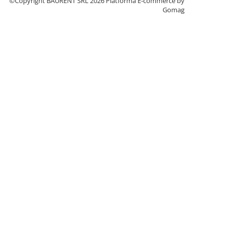
©Copyright BAURENT SRL 2026
Platforma E-commerce by
Gomag