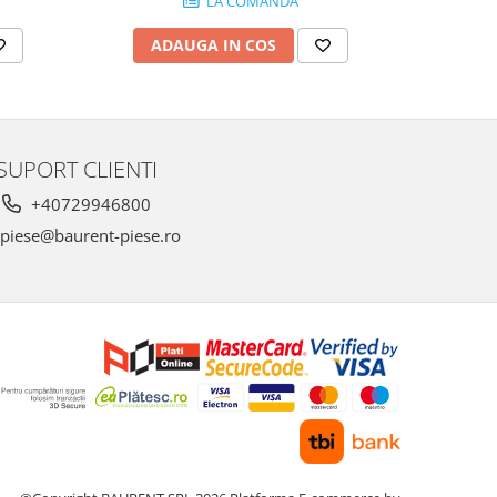
LA COMANDA
ADAUGA IN COS
AD
SUPORT CLIENTI
+40729946800
piese@baurent-piese.ro