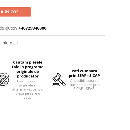
A IN COS
de ajutor?
+40729946800
informatii
Cautam piesele
tale in programe
Poti cumpara
originale de
prin SEAP - SICAP
producator
Ai posibilitatea sa
Gasim coduri
cumperi piese prin
originale si
SICAP - SEAP.
aftermarket pentru
piesa pe care o
cauti