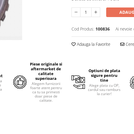
ADAUG
Cod Produs:
100836
Ai nevoie 
Adauga la Favorite
Cere 
Piese originale si
aftermarket de
Optiuni de plata
calitate
sigure pentru
nt
superioara
tine
ra
Alegem furnizorii
e
Alege plata cu OP,
foarte atent pentru
pa
cardul sau ramburs
ca tu sa primesti
i
la curier!
doar piese de
calitate.