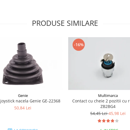
PRODUSE SIMILARE
-16%
Genie
Multimarca
joystick nacela Genie GE-22368
Contact cu cheie 2 pozitii cu 
ZB2BG4
50,84 Lei
54,45 Lei
45,98 Lei