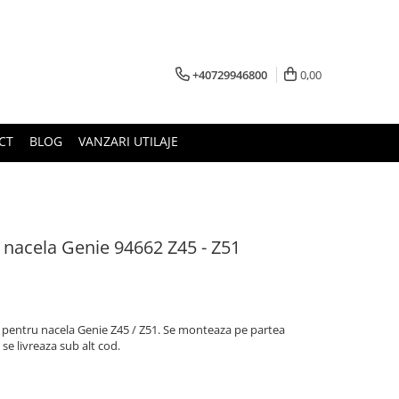
+40729946800
0,00
CT
BLOG
VANZARI UTILAJE
 nacela Genie 94662 Z45 - Z51
n - pentru nacela Genie Z45 / Z51. Se monteaza pe partea
se livreaza sub alt cod.