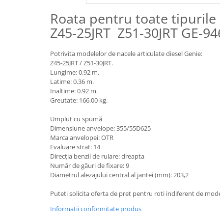
Piese motor
Piese Parker
Roata pentru toate tipurile
Alternatoare
Piese Hyundai
Z45-25JRT Z51-30JRT GE-94
Electromotoare
Piese Terex
Pompa combustibil
Potrivita modelelor de nacele articulate diesel Genie:
Piese Lombardini
Pompa de apa
Z45-25JRT / Z51-30JRT.
Radiator racire ulei hidraulic
Piese Linde
Lungime: 0.92 m.
Latime: 0.36 m.
Radiator apa
Piese Multitel
Inaltime: 0.92 m.
Bobina de pornire
Piese Dieci
Greutate: 166.00 kg.
Bobina de oprire
Piese Massey Ferguson
Umplut cu spumă
Bobina de acceleratie
Dimensiune anvelope: 355/55D625
Piese Steyr
Curea alternator - transmisie
Marca anvelopei: OTR
Piese Landini
Curea distributie
Evaluare strat: 14
Direcția benzii de rulare: dreapta
Esapament
Piese New Holland
Număr de găuri de fixare: 9
Busoane - dopuri
Diametrul alezajului central al jantei (mm): 203,2
Piese Takeuchi
Ventilatoare
Piese Kobelco
Puteti solicita oferta de pret pentru roti indiferent de model
Pompa de ulei
Piese Jungheinrich
Informatii conformitate produs
Termostat