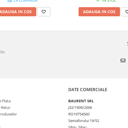
LA COMANDA
IN STOC
ADAUGA IN COS
ADAUGA IN COS
dia
DATE COMERCIALE
 Plata
BAURENT SRL
e Retur
J32/1909/2006
Produselor
RO19754560
Semaforului 19/52
L
Sibiu, Sibiu