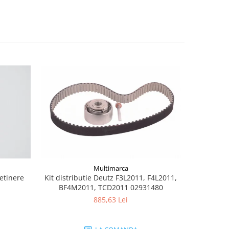
Multimarca
retinere
Kit distributie Deutz F3L2011, F4L2011,
Burduf jo
BF4M2011, TCD2011 02931480
885,63 Lei