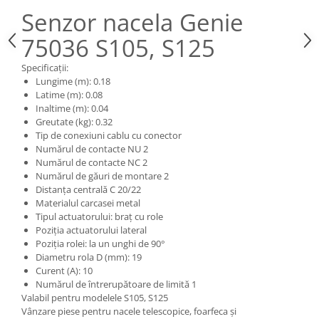
Piese Claas
Fulie
Senzor nacela Genie
Pistoane
Piese Iveco
75036 S105, S125
Turbosuflanta
Piese Nifty Lift
Diverse piese motor
Specificații:
Piese Grove
Furtune si conducte
Lungime (m): 0.18
Piese motor Perkins
Latime (m): 0.08
Injectoare
Inaltime (m): 0.04
Piese Deutz Fahr
Chiuloasa
Greutate (kg): 0.32
Vibrochen - ax came - arbore cotit
Piese Atlas Copco
Tip de conexiuni cablu cu conector
Numărul de contacte NU 2
Camasa piston
Piese Hitachi
Numărul de contacte NC 2
Segmenti motor
Numărul de găuri de montare 2
Piese Vermeer
Termoflot
Distanța centrală C 20/22
Piese Gehl
Materialul carcasei metal
Cablu acceleratie
Tipul actuatorului: braț cu role
Piese Socage
Senzori de presiune ulei
Poziția actuatorului lateral
Poziția rolei: la un unghi de 90°
Vaporizatoare
Piese Kaeser
Diametru rola D (mm): 19
Radiatoare AC
Piese Wacker Neuson
Curent (A): 10
Piese frana
Numărul de întrerupătoare de limită 1
Piese David Brown
Valabil pentru modelele S105, S125
Discuri de frana
Vânzare piese pentru nacele telescopice, foarfeca și
Piese Mc Cormick