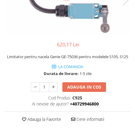
Piese Volvo
Punti - axe
Piese motor Yanmar
Diverse piese transmisie
Piese ambreiaj
Piese Fiat
Planetare
Piese Snorkel
Angrenaje transmisie
Piese John Deere
Grupuri conice
620,17 Lei
Piese ZF
Convertizoare
Piese Vapormatic
Limitator pentru nacela Genie GE-75036 pentru modelele S105, S125
Cruce cardan
Disc frictiune
Piese utilaje Fendt
LA COMANDA
Roti
Durata de livrare:
1-5 zile
Piese Case IH
Roti teren accidentat
Piese Dana Spicer
ADAUGA IN COS
Roti non-marking
Filtre Hifi
Cod Produs:
C925
Piulite roata
Piese Skyjack
Ai nevoie de ajutor?
+40729946800
Butuc roata
Piese Bobcat
Janta
Adauga la Favorite
Cere informatii
Anvelope
Piese Yale
Roata transpaleta
Piese Hyster