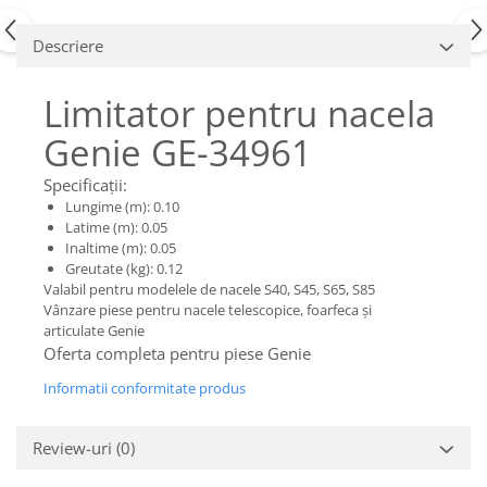
Piese Claas
Fulie
Pistoane
Piese Iveco
Descriere
Turbosuflanta
Piese Nifty Lift
Diverse piese motor
Limitator pentru nacela
Piese Grove
Furtune si conducte
Genie GE-34961
Piese motor Perkins
Injectoare
Piese Deutz Fahr
Chiuloasa
Specificații:
Vibrochen - ax came - arbore cotit
Piese Atlas Copco
Lungime (m): 0.10
Latime (m): 0.05
Camasa piston
Piese Hitachi
Inaltime (m): 0.05
Segmenti motor
Greutate (kg): 0.12
Piese Vermeer
Termoflot
Valabil pentru modelele de nacele S40, S45, S65, S85
Piese Gehl
Vânzare piese pentru nacele telescopice, foarfeca și
Cablu acceleratie
articulate Genie
Piese Socage
Senzori de presiune ulei
Oferta completa pentru piese Genie
Vaporizatoare
Piese Kaeser
Informatii conformitate produs
Radiatoare AC
Piese Wacker Neuson
Piese frana
Piese David Brown
Review-uri
(0)
Discuri de frana
Piese Mc Cormick