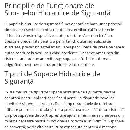
Piese motor
Principiile de Funcționare ale
Piese Parker
Alternatoare
Supapelor Hidraulice de Siguranță
Piese Hyundai
Electromotoare
Piese Terex
Supapele hidraulice de siguranță funcționează pe baza unor principii
Pompa combustibil
simple, dar esențiale pentru menținerea echilibrului în sistemele
Piese Lombardini
Pompa de apa
hidraulice. Aceste dispozitive sunt proiectate să se deschidă la o
Radiator racire ulei hidraulic
Piese Linde
presiune predefinită pentru a permite lichidului hidraulic să se
evacueze, prevenind astfel acumularea periculoasă de presiune care ar
Radiator apa
Piese Multitel
putea conduce la avarii sau chiar accidente. Odată ce presiunea din
Bobina de pornire
sistem scade sub un anumit prag, supapa se închide automat,
Piese Dieci
Bobina de oprire
asigurând menținerea unei presiuni de lucru optime.
Piese Massey Ferguson
Bobina de acceleratie
Tipuri de Supape Hidraulice de
Piese Steyr
Curea alternator - transmisie
Siguranță
Piese Landini
Curea distributie
Există mai multe tipuri de supape hidraulice de siguranță, fiecare
Esapament
Piese New Holland
adaptată pentru aplicații specifice și pentru a răspunde nevoilor
Busoane - dopuri
diferitelor sisteme hidraulice. De exemplu, supapele de relief sunt
Piese Takeuchi
Ventilatoare
utilizate pentru a controla și limita presiunea maximă într-un sistem, în
Piese Kobelco
timp ce supapele de contrapresiune ajută la menținerea unei presiuni
Pompa de ulei
minime necesare pentru funcționarea corectă a unui circuit. Supapele
Piese Jungheinrich
Termostat
de secvență, pe de altă parte, sunt concepute pentru a direcționa