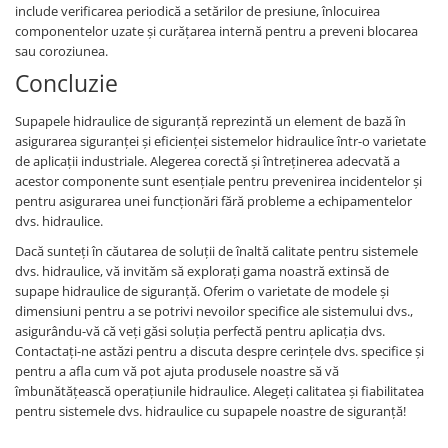
Etrieri
include verificarea periodică a setărilor de presiune, înlocuirea
Piese Lamborghini
Placute de frana
componentelor uzate și curățarea internă pentru a preveni blocarea
Piese Same
sau coroziunea.
Pompa de frana - cilindru de frana
Concluzie
Frana utilaje
Piese Renault
Supapa franare
Piese Hurlimann
Supapele hidraulice de siguranță reprezintă un element de bază în
Kit reparatii
asigurarea siguranței și eficienței sistemelor hidraulice într-o varietate
Piese Zetor
Cabluri frana
de aplicații industriale. Alegerea corectă și întreținerea adecvată a
Piese Weidemann
acestor componente sunt esențiale pentru prevenirea incidentelor și
Rezervor lichid de frana
pentru asigurarea unei funcționări fără probleme a echipamentelor
Piese Ausa
Lichid de frana
dvs. hidraulice.
Piese Sennebogen
Antigel frane
Dacă sunteți în căutarea de soluții de înaltă calitate pentru sistemele
Piese fara categorie
Piese Still
dvs. hidraulice, vă invităm să explorați gama noastră extinsă de
supape hidraulice de siguranță. Oferim o varietate de modele și
Sepci
Piese Timberjack
dimensiuni pentru a se potrivi nevoilor specifice ale sistemului dvs.,
Garnituri utilaje
Piese Valmet Valtra
asigurându-vă că veți găsi soluția perfectă pentru aplicația dvs.
Contactați-ne astăzi pentru a discuta despre cerințele dvs. specifice și
Siguranta
Piese Vogele
pentru a afla cum vă pot ajuta produsele noastre să vă
Abtibilduri - Etichete
îmbunătățească operațiunile hidraulice. Alegeți calitatea și fiabilitatea
Piese Yuchai
Girofar
pentru sistemele dvs. hidraulice cu supapele noastre de siguranță!
Piese Zeppelin
Piese electrice