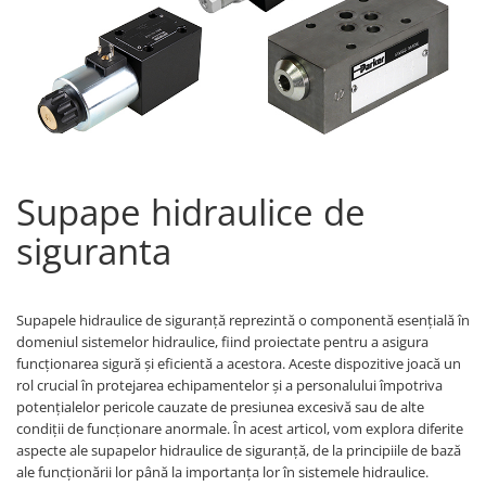
Piese Volvo
Punti - axe
Piese motor Yanmar
Diverse piese transmisie
Piese ambreiaj
Piese Fiat
Planetare
Piese Snorkel
Angrenaje transmisie
Piese John Deere
Grupuri conice
Piese ZF
Convertizoare
Supape hidraulice de
Piese Vapormatic
Cruce cardan
Disc frictiune
Piese utilaje Fendt
siguranta
Roti
Piese Case IH
Roti teren accidentat
Piese Dana Spicer
Supapele hidraulice de siguranță reprezintă o componentă esențială în
Roti non-marking
Filtre Hifi
domeniul sistemelor hidraulice, fiind proiectate pentru a asigura
Piulite roata
funcționarea sigură și eficientă a acestora. Aceste dispozitive joacă un
Piese Skyjack
Butuc roata
rol crucial în protejarea echipamentelor și a personalului împotriva
Piese Bobcat
potențialelor pericole cauzate de presiunea excesivă sau de alte
Janta
condiții de funcționare anormale. În acest articol, vom explora diferite
Anvelope
Piese Yale
aspecte ale supapelor hidraulice de siguranță, de la principiile de bază
Roata transpaleta
Piese Hyster
ale funcționării lor până la importanța lor în sistemele hidraulice.