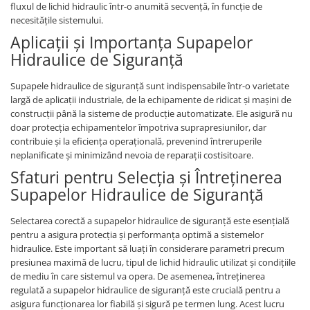
Piese Claas
Fulie
fluxul de lichid hidraulic într-o anumită secvență, în funcție de
necesitățile sistemului.
Pistoane
Piese Iveco
Aplicații și Importanța Supapelor
Turbosuflanta
Piese Nifty Lift
Hidraulice de Siguranță
Diverse piese motor
Piese Grove
Furtune si conducte
Supapele hidraulice de siguranță sunt indispensabile într-o varietate
Piese motor Perkins
Injectoare
largă de aplicații industriale, de la echipamente de ridicat și mașini de
Piese Deutz Fahr
Chiuloasa
construcții până la sisteme de producție automatizate. Ele asigură nu
doar protecția echipamentelor împotriva suprapresiunilor, dar
Vibrochen - ax came - arbore cotit
Piese Atlas Copco
contribuie și la eficiența operațională, prevenind întreruperile
Camasa piston
Piese Hitachi
neplanificate și minimizând nevoia de reparații costisitoare.
Segmenti motor
Sfaturi pentru Selecția și Întreținerea
Piese Vermeer
Termoflot
Supapelor Hidraulice de Siguranță
Piese Gehl
Cablu acceleratie
Piese Socage
Senzori de presiune ulei
Selectarea corectă a supapelor hidraulice de siguranță este esențială
pentru a asigura protecția și performanța optimă a sistemelor
Vaporizatoare
Piese Kaeser
hidraulice. Este important să luați în considerare parametri precum
Radiatoare AC
Piese Wacker Neuson
presiunea maximă de lucru, tipul de lichid hidraulic utilizat și condițiile
Piese frana
de mediu în care sistemul va opera. De asemenea, întreținerea
Piese David Brown
regulată a supapelor hidraulice de siguranță este crucială pentru a
Discuri de frana
Piese Mc Cormick
asigura funcționarea lor fiabilă și sigură pe termen lung. Acest lucru