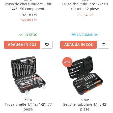
Rulmenti
Trusa de chei tubulare + biti
Trusa chei tubulare 1/2'' cu
Piese Maco Meudon
Bucse
1/4'' - 56 componente
clicket - 12 piese
Piese Jenbacher
Flanse
192,18 Lei
202,34 Lei
165,00 Lei
Bolturi
Piese Ihi
Brate
Piese Husqvarna
Brate telescopice
IN STOC
LA COMANDA
Piese Huki
Rezervor
Piese Holder
ADAUGA IN COS
ADAUGA IN COS
Vas expansiune
Piese Hako
Rezervor spalare parbriz
Piese directie
Piese Guidetti
-25%
Fuzeta
Piese Etesia
Pivoti
Piese Egholm
Cabluri mecanice
Piese Ecoair
Inel rotire
Piese CTE
Role
Pinioane
Piese Belle Group
Yato
Sthor
Trusa unelte 1/4'' si 1/2'', 77
Set chei tubulare 1/4'', 42
Burduf
Piese Axeco
piese
piese
Altele