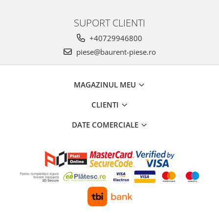
Piese Stiga
Piese Samuk
SUPORT CLIENTI
Piese Sakai
+40729946800
Piese Rasant
piese@baurent-piese.ro
Piese Holmac
Piese Grillo
MAGAZINUL MEU
Piese Fiori
CLIENTI
Piese Eurocat
Piese Cushman
DATE COMERCIALE
Piese Cub Cadet
Piese Chikusui
Piese Moxi
Piese Universal
Piese Stamford
Piese PMI