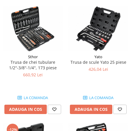
Piese Ceccato
Piese Libra
Piese Marks
Piese Matrot
Piese Pazzaglia
Piese Soilmec
Sthor
Yato
Trusa de chei tubulare
Trusa de scule Yato 25 piese
Piese Rubag
1/2''-3/8''-1/4'', 173 piese
426,04 Lei
Piese Leiber
660,92 Lei
Piese Giant
Piese Bergam
LA COMANDA
LA COMANDA
Piese Tamrock
Piese Sambron
ADAUGA IN COS
ADAUGA IN COS
Piese Mecalac
Piese Mast
-12%