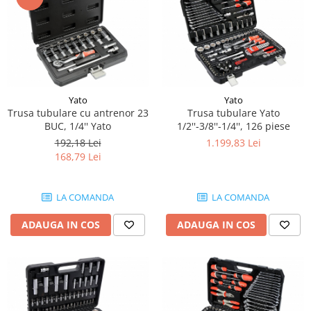
Piese Lissmac
Piese Heli
Piese Bourgouin
Piese Mosa
Piese Albaret
Yato
Yato
Trusa tubulare cu antrenor 23
Trusa tubulare Yato
Piese Welte
BUC, 1/4'' Yato
1/2''-3/8''-1/4'', 126 piese
Piese Schwind
192,18 Lei
1.199,83 Lei
168,79 Lei
Piese Schopf
Piese Ruethemeyer
LA COMANDA
LA COMANDA
Piese Rotair
ADAUGA IN COS
ADAUGA IN COS
Piese Porthos
Piese Miller
Piese Maximal
Piese Mahler
Piese Kohler