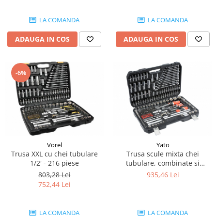
Piese Artec
Perii colectoare
Lampi avertizare
LA COMANDA
LA COMANDA
Piese O&K
Lampi stroboscopice
Piese Airman
ADAUGA IN COS
ADAUGA IN COS
Joystick-uri
Piese TCM
Joystick Upright
Piese Sunward
Joystick Genie
-6%
Piese Pel Job
Joystick JLG
Piese Schaffer
Joystick Manitou
Joystick Merlo
Piese Ransomes
Joystick JCB
Piese Rammax
Joystick Snorkel
Piese Nilfisk
Vorel
Yato
Joystick Danfoss
Trusa XXL cu chei tubulare
Trusa scule mixta chei
Piese Neuson
Joystick Dieci
1/2' - 216 piese
tubulare, combinate si
Piese Nagano
antrenor clichet 216 piese
Joystick Sevcon
803,28 Lei
935,46 Lei
752,44 Lei
Joystick Skyjack
Piese Bitelli
Joystick Niftylift
Piese Carrier
Joystick Airo
LA COMANDA
LA COMANDA
Piese Yamaguchi