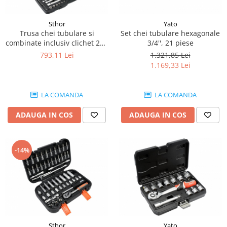
Maneta semnalizare
Piese Laverda
Stergatoare parbriz
Piese HSM
Sthor
Yato
Scaune
Trusa chei tubulare si
Set chei tubulare hexagonale
Piese Grimme
Parbrize
combinate inclusiv clichet 216
3/4'', 21 piese
Piese Dulevo
piese
Geamuri si parbrize
793,11 Lei
1.321,85 Lei
Piese DAF
1.169,33 Lei
Usi
Cutii documente
Piese Braud
Maner usa
LA COMANDA
LA COMANDA
Piese BM Tractors
Alte componente din cabina
Piese Bargam
ADAUGA IN COS
ADAUGA IN COS
Oglinzi
Piese Agrifac
Incalzire - Racire
Piese Paus
Solutii intretinere cabina
-14%
Piese Pasquali
Mecanica
Piese Moxy
Telescoape
Balamale
Piese Moreau
Inchizatori
Piese Montabert
Patine teflon
Piese Messersi
Sthor
Yato