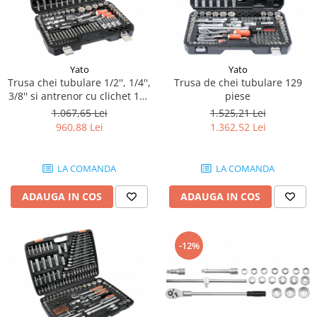
Piese Bucher Municipal
Ulei transmisie
Piese Bruunet
Ulei de frana
Uleiuri speciale
Piese Boschung
Yato
Yato
Consumabile service
Piese Bolinder-Munktell
Trusa chei tubulare 1/2'', 1/4'',
Trusa de chei tubulare 129
Vaseline
3/8'' si antrenor cu clichet 128
piese
Piese Boki
piese
1.067,65 Lei
1.525,21 Lei
Spray service
Piese Belloli
960,88 Lei
1.362,52 Lei
Scule service
Piese Audureau
Spray vopsea
Piese Akerman
LA COMANDA
LA COMANDA
Solutii Reparatii
Solutii intretinere
Pellenc
ADAUGA IN COS
ADAUGA IN COS
Pasta curatat mainile
Piese Bimex
Solutii indepartat uleiul
Piese Herkules
Piese cabina
-12%
Piese Solaris
Maneta schimbator
Piese Wirtgen
Chei
Piese MFH
Maneta inversor