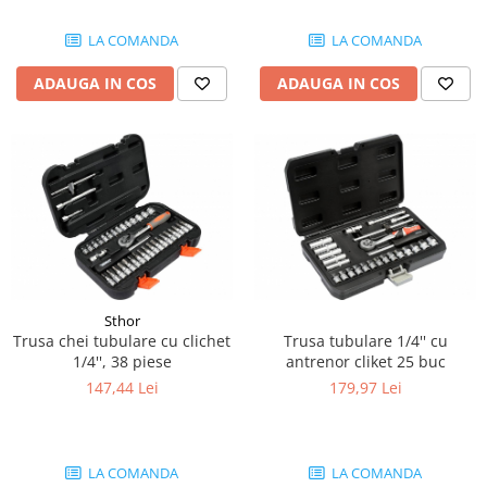
Piese Farryman
LA COMANDA
LA COMANDA
Piese Eicher
ADAUGA IN COS
ADAUGA IN COS
Piese Ditch Witch
Piese Buhrer
Piese Cedima
Piese Detas
Piese Toyota
Piese Pinguely
Piese MAN
Sthor
Piese Commachio
Trusa chei tubulare cu clichet
Trusa tubulare 1/4'' cu
1/4'', 38 piese
antrenor cliket 25 buc
Piese Autran
147,44 Lei
179,97 Lei
Piese Kooi
Piese Kleine
Piese Kleemann
LA COMANDA
LA COMANDA