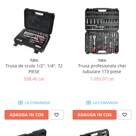
Piese Sandvik
Incarcator 36V
Indicator incarcare baterii
Piese Rubble Master
Redresor 48V
Piese Richier
Diagnoza
Piese Reform
Consola diagnoza
Piese Powerscreen
Telecomenzi
Piese Ponsse
Telecomanda utilaje
Yato
Yato
Piese Olympian
Accesorii si piese telecomanda
Trusa de scule 1/2'', 1/4'', 72
Trusa profesionala chei
Piese Nordberg
Piese hidraulice
PIESE
tubulare 173 piese
508,40 Lei
1.093,07 Lei
Piese Norcar Logset
Pompa coborare de urgenta
Reductor
Piese Nokka
Electrovalve - supapa hidraulica
Piese Motori VM
LA COMANDA
LA COMANDA
Cilindri hidraulici
Piese Ladog
Hidromotoare
ADAUGA IN COS
ADAUGA IN COS
Piese Kioti
Rezervor ulei hidraulic
Piese Iseki
Supapa - cartus hidraulic