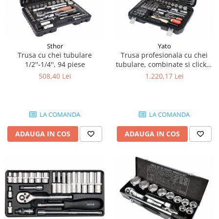
Kassbohrer
Piese Slanzi
Piese Caruelle
Sthor
Yato
Trusa cu chei tubulare
Trusa profesionala cu chei
Piese Tecnoma
1/2''-1/4'', 94 piese
tubulare, combinate si clicket
109 piese Yato
Piese Multicar
508,40 Lei
1.220,17 Lei
Piese Eder
Piese Schliesing
LA COMANDA
LA COMANDA
Piese Schilter
ADAUGA IN COS
ADAUGA IN COS
Piese Poltraz
Piese Palfinger
Piese Orteco
Piese KSG
Piese Guldner
Piese Fini