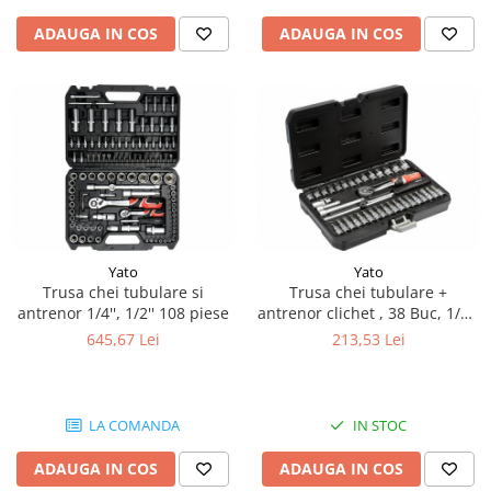
Joystick CTI INTERNAL
Piese Weiro
ADAUGA IN COS
ADAUGA IN COS
Joystick Grove
Piese Toro
Joystick Dinolift
Joystick Haulotte
Piese Thomas
Piese Joystick
Piese Thaler
Baterii
Piese Thwaites
Baterie 2V
Piese Tennant
Baterii 6V
Piese Sumitomo
Baterie 8V
Piese Beretta
Yato
Yato
Baterii 12V
Trusa chei tubulare si
Trusa chei tubulare +
Piese Weber
Baterii 24V
antrenor 1/4'', 1/2'' 108 piese
antrenor clichet , 38 Buc, 1/4'',
Mentenanta baterii
CR-V
Piese Spra Coupe
645,67 Lei
213,53 Lei
Incarcatoare - redresoare
Piese Skogs Jan
Redresor 12V
Piese Schmidt
Incarcatoare 24V
LA COMANDA
IN STOC
Piese Saurer
Redresor 36V
ADAUGA IN COS
ADAUGA IN COS
Piese Rottne
Redresoare 80V