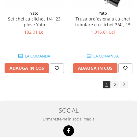
Piese Eschlboeck
Yato
Yato
Piese Busch
Set chei cu clichet 1/4'' 23
Trusa profesionala cu chei
Piese Alpin Dumper
piese Yato
tubulare cu clichet 3/4'', 15
buc Yato
182,01 Lei
1.016,81 Lei
Piese Green Power
Piese Wulff
Piese Schiltrac
LA COMANDA
LA COMANDA
Piese Isuzu
ADAUGA IN COS
ADAUGA IN COS
Piese Ostler
Piese MBA
1
2
Piese Rufener
Piese Rapid
SOCIAL
Piese Bottarini
Piese Benny
Urmareste-ne in social media
Piese Striegel