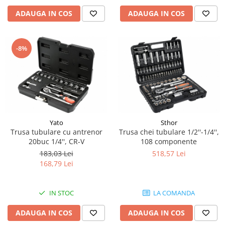
Piese Hinowa
ADAUGA IN COS
ADAUGA IN COS
Piese Herriau
Piese Gipo
-8%
Piese Ferri
Piese Dangreville
Piese CMI
Piese Cemet Agrip
Piese Astra
Yato
Sthor
Piese ABG
Trusa tubulare cu antrenor
Trusa chei tubulare 1/2''-1/4'',
20buc 1/4'', CR-V
108 componente
Piese Scheid
183,03 Lei
518,57 Lei
Piese Schanzlin
168,79 Lei
Piese Kuhn
Piese BR Dumper
IN STOC
LA COMANDA
Piese Casagrande
ADAUGA IN COS
ADAUGA IN COS
Piese Borgouin