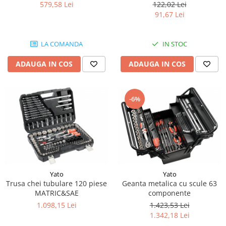
Piese Amazone
579,58 Lei
122,02 Lei
Suruburi si saibe
91,67 Lei
Piese Alup
Sigurante mecanice
Piese Ygri
Piulite
LA COMANDA
IN STOC
Cap de bara
Piese Ursus
Piese caroserie
ADAUGA IN COS
ADAUGA IN COS
Piese Steck
Aparatoare noroi
Piese Raco
Aripi
Piese PTC
-6%
Carenaje - capotaje
Piese Powerfab
Lant portcablu
Piese Berthoud
Cai de rulare
Piese Bergmann
Stelute
Piese Benotec
Lant Senile
Idler - role de ghidaj
Yato
Yato
Piese Benfra
Trusa chei tubulare 120 piese
Geanta metalica cu scule 63
Senile cauciuc
Piese Agrifull
MATRIC&SAE
componente
1.098,15 Lei
1.423,53 Lei
Piese Agria
1.342,18 Lei
Piese Fuchs