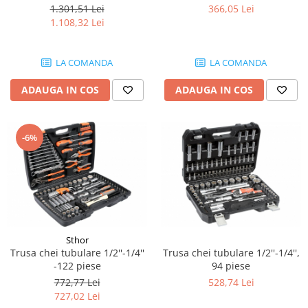
1.301,51 Lei
366,05 Lei
Bobina 14V
Piese Lebrero
1.108,32 Lei
Bobina 28V
Piese Macmoter
Relee 48V
Piese Lugli
LA COMANDA
LA COMANDA
Contact 5 pozitii
Piese Menzi Muck
Contactor 36V
ADAUGA IN COS
ADAUGA IN COS
Senzori de greutate
Piese Mustang
Bobina 18V
Piese Steinbock
-6%
Contactor 16V
Piese Valpadana
Kit reparatii contactor
Piese Zettelmeyer
Contactor 65V
Piese Venieri
Contactor 96V
Piese Nissan
Releu 230V
Relee 6V
Piese Sullair
Sthor
Intrerupatoare
Trusa chei tubulare 1/2''-1/4''
Trusa chei tubulare 1/2''-1/4'',
Piese Rigitrac
Banda antistatica
-122 piese
94 piese
Piese Krone
772,77 Lei
528,74 Lei
Contact pornire
Piese Hiab Foco
727,02 Lei
Claxon