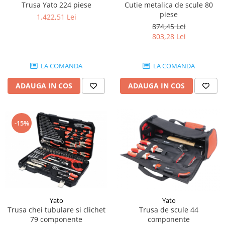
Intrerupator 3 pozitii
Trusa Yato 224 piese
Cutie metalica de scule 80
Piese Barford
piese
Relee 12V
1.422,51 Lei
Piese Antonio Carraro
874,45 Lei
Relee 24V
Piese Ammann
803,28 Lei
Modul electronic
Piese Ahlmann
Faruri fata
LA COMANDA
LA COMANDA
Piese Airo
Lampi spate
Orometru
Piese Aebi
ADAUGA IN COS
ADAUGA IN COS
Microintrerupator
Piese SDMO
Senzori utilaje
Piese Doosan Daewoo
Calculatoare utilaje
-15%
Piese Agritalia - Carraro
Electrovalva - electroventil - electro
valva
Piese Doppstadt
Bobina 12V
Piese Fai
Senzor de vant - anemometru
Piese Kalmar
Intrerupator 4 pozitii
Piese Klemm
Bobina 10V
Yato
Yato
Piese Lansing Bagnall
Bobina 20V
Trusa chei tubulare si clichet
Trusa de scule 44
79 componente
componente
Lampi semnalizare
Piese Laupetre