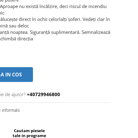
Aproape nu există încălzire, deci riscul de incendiu
mic
ucește direct în ochii celorlalți șoferi. Vedeți clar în
mină sau deloc
uranță noaptea. Siguranță suplimentară. Semnalizează
schimbă direcția
A IN COS
ie de ajutor?
+40729946800
informatii
Cautam piesele
tale in programe