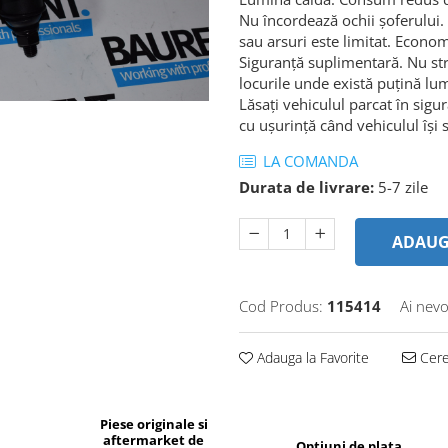
Nu încordează ochii șoferului. 
sau arsuri este limitat. Econo
Siguranță suplimentară. Nu străl
locurile unde există puțină lu
Lăsați vehiculul parcat în sig
cu ușurință când vehiculul își 
LA COMANDA
Durata de livrare:
5-7 zile
ADAUG
Cod Produs:
115414
Ai nevo
Adauga la Favorite
Cere 
Piese originale si
aftermarket de
Optiuni de plata