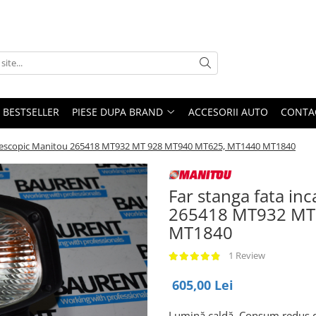
BESTSELLER
PIESE DUPA BRAND
ACCESORII AUTO
CONTA
 telescopic Manitou 265418 MT932 MT 928 MT940 MT625, MT1440 MT1840
Far stanga fata in
265418 MT932 MT
MT1840
1 Review
605,00 Lei
Lumină caldă. Consum redus 