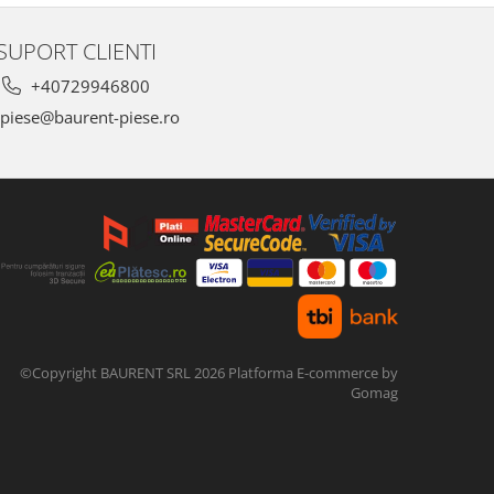
SUPORT CLIENTI
+40729946800
piese@baurent-piese.ro
©Copyright BAURENT SRL 2026
Platforma E-commerce by
Gomag