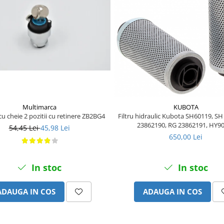
Multimarca
KUBOTA
u cheie 2 pozitii cu retinere ZB2BG4
Filtru hidraulic Kubota SH60119, SH
23862190, RG 23862191, HY9
54,45 Lei
45,98 Lei
650,00 Lei
In stoc
In stoc
ADAUGA IN COS
ADAUGA IN COS