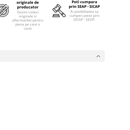
Poti cumpara
originale de
prin SEAP - SICAP
producator
Ai posibilitatea sa
Gasim coduri
cumperi piese prin
originale si
SICAP - SEAP.
aftermarket pentru
piesa pe care o
cauti