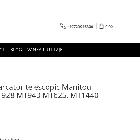
+40729946800
0,00
CT
BLOG
VANZARI UTILAJE
carcator telescopic Manitou
 928 MT940 MT625, MT1440
de putere