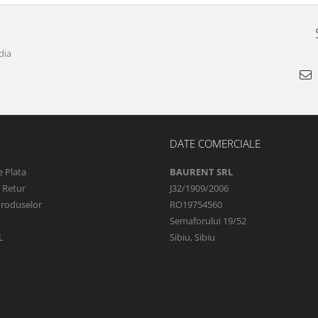
dia
DATE COMERCIALE
 Plata
BAURENT SRL
e Retur
J32/1909/2006
Produselor
RO19754560
Semaforului 19/52
L
Sibiu, Sibiu