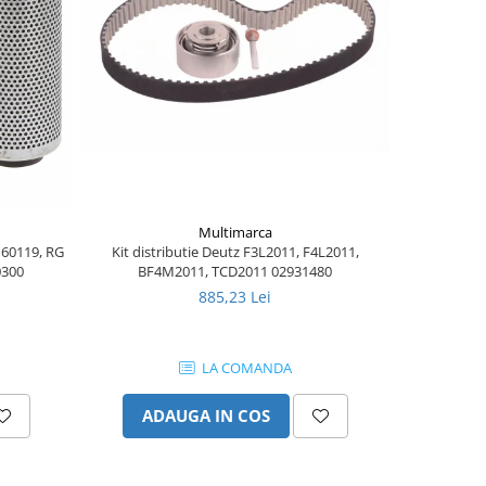
Multimarca
 60119, RG
Kit distributie Deutz F3L2011, F4L2011,
Burduf j
0300
BF4M2011, TCD2011 02931480
885,23 Lei
LA COMANDA
ADAUGA IN COS
AD