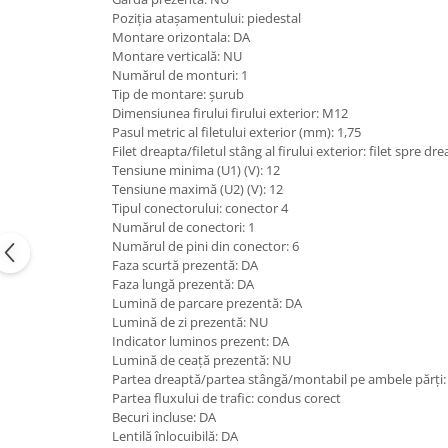
Piese Claas
Fulie
Poziția atașamentului: piedestal
Pistoane
Piese Iveco
Montare orizontala: DA
Montare verticală: NU
Turbosuflanta
Piese Nifty Lift
Numărul de monturi: 1
Diverse piese motor
Tip de montare: șurub
Piese Grove
Furtune si conducte
Dimensiunea firului firului exterior: M12
Piese motor Perkins
Pasul metric al filetului exterior (mm): 1,75
Injectoare
Filet dreapta/filetul stâng al firului exterior: filet spre dr
Piese Deutz Fahr
Chiuloasa
Tensiune minima (U1) (V): 12
Vibrochen - ax came - arbore cotit
Tensiune maximă (U2) (V): 12
Piese Atlas Copco
Tipul conectorului: conector 4
Camasa piston
Piese Hitachi
Numărul de conectori: 1
Segmenti motor
Numărul de pini din conector: 6
Piese Vermeer
Faza scurtă prezentă: DA
Termoflot
Piese Gehl
Faza lungă prezentă: DA
Cablu acceleratie
Lumină de parcare prezentă: DA
Piese Socage
Senzori de presiune ulei
Lumină de zi prezentă: NU
Indicator luminos prezent: DA
Vaporizatoare
Piese Kaeser
Lumină de ceață prezentă: NU
Radiatoare AC
Piese Wacker Neuson
Partea dreaptă/partea stângă/montabil pe ambele părți:
Piese frana
Partea fluxului de trafic: condus corect
Piese David Brown
Becuri incluse: DA
Discuri de frana
Lentilă înlocuibilă: DA
Piese Mc Cormick