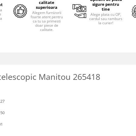
calitate
sigure pentru
nt
superioara
tine
ra
Alegem furnizorii
e
Alege plata cu OP,
foarte atent pentru
pa
cardul sau ramburs
ca tu sa primesti
i
la curier!
doar piese de
calitate.
 telescopic Manitou 265418
227
150
01