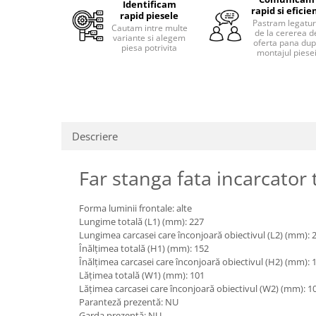
Identificam
Piese motor
rapid si eficie
Piese Parker
rapid piesele
Pastram legatu
Alternatoare
Cautam intre multe
de la cererea d
Piese Hyundai
variante si alegem
oferta pana du
Electromotoare
piesa potrivita
montajul piese
Piese Terex
Pompa combustibil
Piese Lombardini
Pompa de apa
Radiator racire ulei hidraulic
Piese Linde
Radiator apa
Piese Multitel
Descriere
Bobina de pornire
Piese Dieci
Bobina de oprire
Piese Massey Ferguson
Far stanga fata incarcator
Bobina de acceleratie
Piese Steyr
Curea alternator - transmisie
Forma luminii frontale: alte
Piese Landini
Curea distributie
Lungime totală (L1) (mm): 227
Esapament
Piese New Holland
Lungimea carcasei care înconjoară obiectivul (L2) (mm): 
Busoane - dopuri
Înălțimea totală (H1) (mm): 152
Piese Takeuchi
Înălțimea carcasei care înconjoară obiectivul (H2) (mm): 
Ventilatoare
Piese Kobelco
Lățimea totală (W1) (mm): 101
Pompa de ulei
Lățimea carcasei care înconjoară obiectivul (W2) (mm): 1
Piese Jungheinrich
Termostat
Paranteză prezentă: NU
Garda prezentă: NU