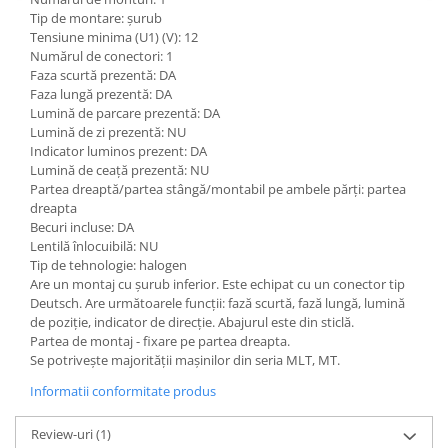
Etrieri
Tip de montare: șurub
Piese Lamborghini
Placute de frana
Tensiune minima (U1) (V): 12
Piese Same
Pompa de frana - cilindru de frana
Numărul de conectori: 1
Faza scurtă prezentă: DA
Frana utilaje
Piese Renault
Faza lungă prezentă: DA
Supapa franare
Piese Hurlimann
Lumină de parcare prezentă: DA
Lumină de zi prezentă: NU
Kit reparatii
Piese Zetor
Indicator luminos prezent: DA
Cabluri frana
Lumină de ceață prezentă: NU
Piese Weidemann
Rezervor lichid de frana
Partea dreaptă/partea stângă/montabil pe ambele părți: partea
Piese Ausa
dreapta
Lichid de frana
Becuri incluse: DA
Piese Sennebogen
Antigel frane
Lentilă înlocuibilă: NU
Piese fara categorie
Tip de tehnologie: halogen
Piese Still
Are un montaj cu șurub inferior. Este echipat cu un conector tip
Sepci
Piese Timberjack
Deutsch. Are următoarele funcții: fază scurtă, fază lungă, lumină
Garnituri utilaje
de poziție, indicator de direcție. Abajurul este din sticlă.
Piese Valmet Valtra
Partea de montaj - fixare pe partea dreapta.
Siguranta
Se potrivește majorității mașinilor din seria MLT, MT.
Piese Vogele
Abtibilduri - Etichete
Informatii conformitate produs
Piese Yuchai
Girofar
Piese Zeppelin
Review-uri
(1)
Piese electrice