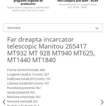
Piese Claas
programe originale de
Poti cumpara prin SEAP - SICAP
Fulie
producator
Ai posibilitatea sa cumperi piese
Pistoane
prin SICAP - SEAP.
Gasim coduri originale si aftermarket
Piese Iveco
pentru piesa pe care o cauti
Turbosuflanta
Piese Nifty Lift
Diverse piese motor
Piese Grove
Furtune si conducte
Descriere
Piese motor Perkins
Injectoare
Far dreapta incarcator
Piese Deutz Fahr
Chiuloasa
telescopic Manitou 265417
Vibrochen - ax came - arbore cotit
Piese Atlas Copco
Camasa piston
MT932 MT 928 MT940 MT625,
Piese Hitachi
Segmenti motor
MT1440 MT1840
Piese Vermeer
Termoflot
Piese Gehl
Cablu acceleratie
Forma luminii frontale: alte
Piese Socage
Lungime totală (L1) (mm): 227
Senzori de presiune ulei
Înălțimea totală (H1) (mm): 151
Vaporizatoare
Piese Kaeser
Lățimea totală (W1) (mm): 101
Radiatoare AC
Paranteză prezentă: NU
Piese Wacker Neuson
Garda prezentă: NU
Piese frana
Piese David Brown
Montare orizontala: NU
Discuri de frana
Montare verticală: NU
Piese Mc Cormick
Numărul de monturi: 1