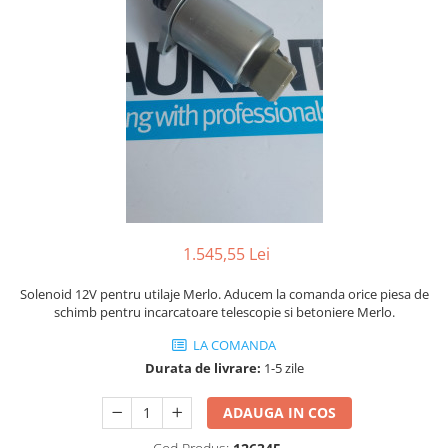
Piese Volvo
Punti - axe
Piese motor Yanmar
Diverse piese transmisie
Piese ambreiaj
Piese Fiat
Planetare
Piese Snorkel
Angrenaje transmisie
Piese John Deere
Grupuri conice
Piese ZF
Convertizoare
Piese Vapormatic
Cruce cardan
Disc frictiune
Piese utilaje Fendt
Roti
Piese Case IH
1.545,55 Lei
Roti teren accidentat
Piese Dana Spicer
Solenoid 12V pentru utilaje Merlo. Aducem la comanda orice piesa de
Roti non-marking
Filtre Hifi
schimb pentru incarcatoare telescopie si betoniere Merlo.
Piulite roata
Piese Skyjack
LA COMANDA
Butuc roata
Durata de livrare:
1-5 zile
Piese Bobcat
Janta
Anvelope
Piese Yale
ADAUGA IN COS
Roata transpaleta
Piese Hyster