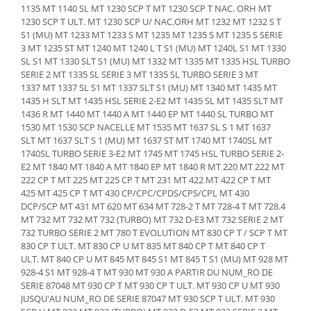
Piese Schaeff
1135 MT 1140 SL MT 1230 SCP T MT 1230 SCP T NAC. ORH MT
Cabluri si mufe
1230 SCP T ULT. MT 1230 SCP U/ NAC.ORH MT 1232 MT 1232 S T
Piese Putzmeister
Mufe si pini
S1 (MU) MT 1233 MT 1233 S MT 1235 MT 1235 S MT 1235 S SERIE
Piese Mitsubishi
3 MT 1235 ST MT 1240 MT 1240 L T S1 (MU) MT 1240L S1 MT 1330
Piese contact
SL S1 MT 1330 SLT S1 (MU) MT 1332 MT 1335 MT 1335 HSL TURBO
Contactor 12V
Piese Matbro
SERIE 2 MT 1335 SL SERIE 3 MT 1335 SL TURBO SERIE 3 MT
Contactoare 24V
1337 MT 1337 SL S1 MT 1337 SLT S1 (MU) MT 1340 MT 1435 MT
Piese Lindner
1435 H SLT MT 1435 HSL SERIE 2-E2 MT 1435 SL MT 1435 SLT MT
Contactoare 48V
Piese Kramer
1436 R MT 1440 MT 1440 A MT 1440 EP MT 1440 SL TURBO MT
Motoare electrice
1530 MT 1530 SCP NACELLE MT 1535 MT 1637 SL S 1 MT 1637
Piese Kaiser
Placa electronica
SLT MT 1637 SLT S 1 (MU) MT 1637 ST MT 1740 MT 1740SL MT
1740SL TURBO SERIE 3-E2 MT 1745 MT 1745 HSL TURBO SERIE 2-
Piese Jacobsen
Contact general - Ciuperca
E2 MT 1840 MT 1840 A MT 1840 EP MT 1840 R MT 220 MT 222 MT
Pedala
Piese Ingersoll Rand
222 CP T MT 225 MT 225 CP T MT 231 MT 422 MT 422 CP T MT
Sigurante
425 MT 425 CP T MT 430 CP/CPC/CPDS/CPS/CPL MT 430
Piese Hanomag
DCP/SCP MT 431 MT 620 MT 634 MT 728-2 T MT 728-4 T MT 728.4
Becuri indicatoare
Piese Hamm
MT 732 MT 732 MT 732 (TURBO) MT 732 D-E3 MT 732 SERIE 2 MT
Limitatori
732 TURBO SERIE 2 MT 780 T EVOLUTION MT 830 CP T / SCP T MT
Piese Goldoni
830 CP T ULT. MT 830 CP U MT 835 MT 840 CP T MT 840 CP T
Potentiometre
ULT. MT 840 CP U MT 845 MT 845 S1 MT 845 T S1 (MU) MT 928 MT
Piese Furukawa
Senzori de unghi
928-4 S1 MT 928-4 T MT 930 MT 930 A PARTIR DU NUM_RO DE
Bobina solenoid
Piese Ford
SERIE 87048 MT 930 CP T MT 930 CP T ULT. MT 930 CP U MT 930
JUSQU'AU NUM_RO DE SERIE 87047 MT 930 SCP T ULT. MT 930
Bobina 24V
Piese Ferrari