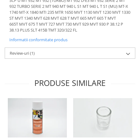
SCP U MT 932 MT 932 (TURBO) MT 932 D-E3 MT 932 SERIE 2 MT
Senzor presiune ulei
932 TURBO SERIE 2 MT 940 MT 940 L S1 MT 940 L T S1 (MU) MT-X
Piese Faun
Senzori temperatura ulei
1740 MT-X 1840 MTI 235 MTR 1650 MVT 1130 MVT 1230 MVT 1330
Piese Dynapack
ST MVT 1340 MVT 628 MVT 628 T MVT 665 MVT 665 T MVT
Senzori suprasarcina
665T MVT 675 T MVT 727 MVT 730 MVT 929 MVT 930 P 38.12 P
Piese Compair
Senzori proximitate
38.13 PLUS SLT 415B TMT 320/322 FL
Senzori de viteza
Piese Cesab
Informatii conformitate produs
Senzori stabilizare
Piese Case Construction
Senzori de viraj
Review-uri
(1)
Piese Case Poclain
Senzori de inclinatie
Piese Bomag
Senzor temperatura apa
Piese Bobard
Burduf pentru intrerupator
PRODUSE SIMILARE
Piese Barthoud
Contact 2 pozitii
Contact 3 pozitii
Piese Baretta
Contact 4 pozitii
Piese Benford
Butoane
Piese Benati
Selector 2 pozitii
Piese Belarus
Selector 3 pozitii
Piese Baumann
Intrerupator basculant 2 pozitii