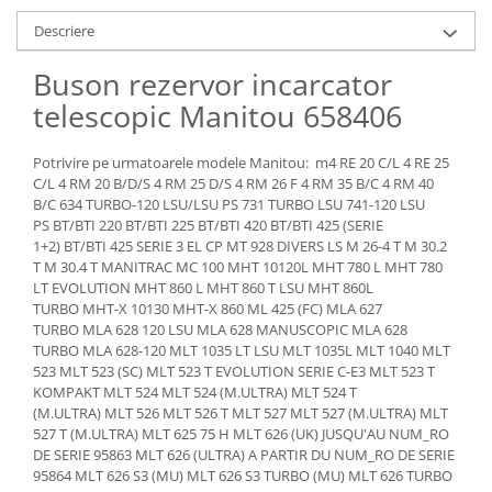
Piese Claas
Fulie
Descriere
Pistoane
Piese Iveco
Turbosuflanta
Piese Nifty Lift
Buson rezervor incarcator
Diverse piese motor
Piese Grove
telescopic Manitou 658406
Furtune si conducte
Piese motor Perkins
Injectoare
Potrivire pe urmatoarele modele Manitou: m4 RE 20 C/L 4 RE 25
Piese Deutz Fahr
Chiuloasa
C/L 4 RM 20 B/D/S 4 RM 25 D/S 4 RM 26 F 4 RM 35 B/C 4 RM 40
B/C 634 TURBO-120 LSU/LSU PS 731 TURBO LSU 741-120 LSU
Vibrochen - ax came - arbore cotit
Piese Atlas Copco
PS BT/BTI 220 BT/BTI 225 BT/BTI 420 BT/BTI 425 (SERIE
Camasa piston
Piese Hitachi
1+2) BT/BTI 425 SERIE 3 EL CP MT 928 DIVERS LS M 26-4 T M 30.2
Segmenti motor
T M 30.4 T MANITRAC MC 100 MHT 10120L MHT 780 L MHT 780
Piese Vermeer
LT EVOLUTION MHT 860 L MHT 860 T LSU MHT 860L
Termoflot
TURBO MHT-X 10130 MHT-X 860 ML 425 (FC) MLA 627
Piese Gehl
Cablu acceleratie
TURBO MLA 628 120 LSU MLA 628 MANUSCOPIC MLA 628
Piese Socage
Senzori de presiune ulei
TURBO MLA 628-120 MLT 1035 LT LSU MLT 1035L MLT 1040 MLT
523 MLT 523 (SC) MLT 523 T EVOLUTION SERIE C-E3 MLT 523 T
Vaporizatoare
Piese Kaeser
KOMPAKT MLT 524 MLT 524 (M.ULTRA) MLT 524 T
Radiatoare AC
Piese Wacker Neuson
(M.ULTRA) MLT 526 MLT 526 T MLT 527 MLT 527 (M.ULTRA) MLT
Piese frana
527 T (M.ULTRA) MLT 625 75 H MLT 626 (UK) JUSQU'AU NUM_RO
Piese David Brown
DE SERIE 95863 MLT 626 (ULTRA) A PARTIR DU NUM_RO DE SERIE
Discuri de frana
95864 MLT 626 S3 (MU) MLT 626 S3 TURBO (MU) MLT 626 TURBO
Piese Mc Cormick