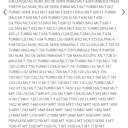
Etrieri
(UK) JUSQU'AU NUM_RO DE SERIE 95863 MLT 626TURBO(ULTRA)A
Piese Lamborghini
PARTIR DU NUM_RO DE SERIE 95864 MLT 627 TURBO MLT 627
Placute de frana
TURBO SERIE B-E2 MLT 628 MLT 628 S1 (MU) MLT 628 S1 TURBO
Piese Same
Pompa de frana - cilindru de frana
(MU) MLT 629 MLT 629 TURBO 120LS) MLT 630 MLT 630
(ULTRA) MLT 630 S3 (MU) MLT 630 S3 TURBO (MU) MLT 630 T
Frana utilaje
Piese Renault
(ULTRA) MLT 632 MLT 632 S1 (MU) MLT 632 S1 TURBO (MU) MLT
Supapa franare
Piese Hurlimann
633 LS TURBO MLT 633 TURBO (120LS) MLT 634 LSU MLT 634
Kit reparatii
TURBO LSU MLT 634 TURBO LSU SERIE B-E2 MLT 725 (ULTRA) A
Piese Zetor
PARTIR DU NUM_RO DE SERIE 95864 MLT 725 S3 (MU) MLT 725 S3
Cabluri frana
Piese Weidemann
TURBO (MU) MLT 725 TURBO MLT 725TURBO(ULTRA) A PARTIR
Rezervor lichid de frana
DU NUM_RO DE SERIE 95864 MLT 728 MANUSCOPIC MLT 728 S1
Piese Ausa
Lichid de frana
(MU) MLT 728 S1 TURBO (MU) MLT 728 TURBO MLT 730 MLT 730
120 LS MLT 730 TURBO (120LS) MLT 731 TURBO LSU MLT 731
Piese Sennebogen
Antigel frane
TURBO LSU SERIE B-E2 MLT 734 MLT 735 120 LSU MLT 735-
Piese fara categorie
Piese Still
120 MLT 735-120 LSU TURBO MLT 735-120LSU MLT 740 MLT 741
120 LSU MLT 741 H MLT 741-120 MLT 741-120 LSU TURBO MLT
Sepci
Piese Timberjack
742 HT LSU MLT 742 TURBO MLT 742H LSU TURBO MLT 840 MLT
Garnituri utilaje
845 120 LSU MLT 845 HT LSU MLT 845-120LSU MLT 935 MLT 940
Piese Valmet Valtra
H MLT 940 L 120 LSU MLT-X 627 MLT730-120 LS MRT 1432 MRT
Siguranta
Piese Vogele
1432 M MRT 1440 EASY MRT 1530 MRT 1542 MRT 1635 MRT 1650
Abtibilduri - Etichete
S MRT 1742 MRT 1840 EASY MRT 1842 TURBO MRT 1850 MRT
Piese Yuchai
2145M MRT 2150 MRT 2150M MRT 2540 MRT 3050 MRT 3050
Girofar
PRIVILEGE MRT2150 MT 1030 MT 1030 S MT 1030 S SERIE 2 MT
Piese Zeppelin
Piese electrice
1030 ST MT 1033 MT 1033 HL T MT 1033 HLT MT 1130 MT