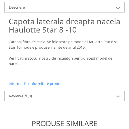
Piese Claas
Fulie
Descriere
Pistoane
Piese Iveco
Turbosuflanta
Capota laterala dreapta nacela
Piese Nifty Lift
Diverse piese motor
Haulotte Star 8 -10
Piese Grove
Furtune si conducte
Piese motor Perkins
Injectoare
Carenaj fibra de sticla. Se foloseste pe modele Haulotte Star 8 si
Piese Deutz Fahr
Chiuloasa
Star 10 modele produse inainte de anul 2015.
Vibrochen - ax came - arbore cotit
Piese Atlas Copco
Verificati si stocul nostru de incuietori pentru acest model de
Camasa piston
Piese Hitachi
nacela.
Segmenti motor
Piese Vermeer
Termoflot
Piese Gehl
Informatii conformitate produs
Cablu acceleratie
Piese Socage
Senzori de presiune ulei
Review-uri
(0)
Vaporizatoare
Piese Kaeser
Radiatoare AC
Piese Wacker Neuson
Piese frana
Piese David Brown
PRODUSE SIMILARE
Discuri de frana
Piese Mc Cormick