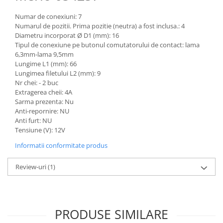
Etrieri
Piese Lamborghini
Placute de frana
Numar de conexiuni: 7
Piese Same
Numarul de pozitii. Prima pozitie (neutra) a fost inclusa.: 4
Pompa de frana - cilindru de frana
Diametru incorporat Ø D1 (mm): 16
Frana utilaje
Piese Renault
Tipul de conexiune pe butonul comutatorului de contact: lama
Supapa franare
6,3mm-lama 9,5mm
Piese Hurlimann
Lungime L1 (mm): 66
Kit reparatii
Piese Zetor
Lungimea filetului L2 (mm): 9
Cabluri frana
Nr chei: - 2 buc
Piese Weidemann
Extragerea cheii: 4A
Rezervor lichid de frana
Sarma prezenta: Nu
Piese Ausa
Lichid de frana
Anti-repornire: NU
Piese Sennebogen
Antigel frane
Anti furt: NU
Tensiune (V): 12V
Piese fara categorie
Piese Still
Informatii conformitate produs
Sepci
Piese Timberjack
Garnituri utilaje
Piese Valmet Valtra
Review-uri
(1)
Siguranta
Piese Vogele
Abtibilduri - Etichete
Piese Yuchai
Girofar
PRODUSE SIMILARE
Piese Zeppelin
Piese electrice