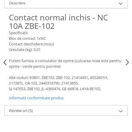
Piese Claas
Fulie
Descriere
Pistoane
Piese Iveco
Contact normal inchis - NC
Turbosuflanta
Piese Nifty Lift
10A ZBE-102
Diverse piese motor
Piese Grove
Furtune si conducte
Specificații:
Piese motor Perkins
Bloc de contact 1xNC
Injectoare
Contact deschidere (roșu)
Piese Deutz Fahr
Chiuloasa
Greutate (kg): 0,01
Vibrochen - ax came - arbore cotit
Piese Atlas Copco
Putem furniza si comutator de oprire (culoarea rosie este pentru
Camasa piston
Piese Hitachi
oprire - verde pentru pornire).
Segmenti motor
Piese Vermeer
Alte coduri: E0801, ZBE102, ZBE-102, 21414451, 4552801H,
Termoflot
21728TL, CB-102, 2440318790, 21413855,
Piese Gehl
Cablu acceleratie
SJ-147053, ZBE102, JL-4360476, GE-66818, LAY4-BE102.
Piese Socage
Senzori de presiune ulei
Informatii conformitate produs
Vaporizatoare
Piese Kaeser
Radiatoare AC
Review-uri
(5)
Piese Wacker Neuson
Piese frana
Piese David Brown
Discuri de frana
Piese Mc Cormick