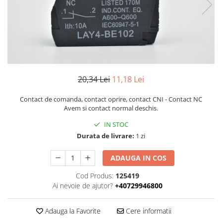
Piese Volvo
Punti - axe
Piese motor Yanmar
Diverse piese transmisie
Piese ambreiaj
Piese Fiat
Planetare
Piese Snorkel
Angrenaje transmisie
Piese John Deere
Grupuri conice
Piese ZF
20,34 Lei
11,18 Lei
Convertizoare
Piese Vapormatic
Cruce cardan
Contact de comanda, contact oprire, contact CNI - Contact NC
Disc frictiune
Piese utilaje Fendt
Avem si contact normal deschis.
Roti
Piese Case IH
IN STOC
Roti teren accidentat
Durata de livrare:
1 zi
Piese Dana Spicer
Roti non-marking
Filtre Hifi
ADAUGA IN COS
Piulite roata
Piese Skyjack
Butuc roata
Cod Produs:
125419
Piese Bobcat
Ai nevoie de ajutor?
+40729946800
Janta
Anvelope
Piese Yale
Adauga la Favorite
Cere informatii
Roata transpaleta
Piese Hyster