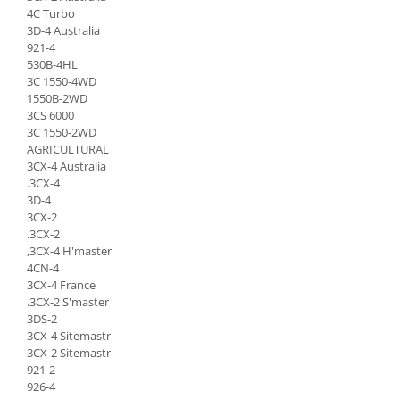
Senzor presiune ulei
4C Turbo
Piese Faun
3D-4 Australia
Senzori temperatura ulei
921-4
Piese Dynapack
Senzori suprasarcina
530B-4HL
Piese Compair
Senzori proximitate
3C 1550-4WD
1550B-2WD
Senzori de viteza
Piese Cesab
3CS 6000
Senzori stabilizare
Piese Case Construction
3C 1550-2WD
AGRICULTURAL
Senzori de viraj
Piese Case Poclain
3CX-4 Australia
Senzori de inclinatie
.3CX-4
Piese Bomag
Senzor temperatura apa
3D-4
Piese Bobard
3CX-2
Burduf pentru intrerupator
.3CX-2
Piese Barthoud
Contact 2 pozitii
,3CX-4 H'master
Contact 3 pozitii
4CN-4
Piese Baretta
3CX-4 France
Contact 4 pozitii
Piese Benford
.3CX-2 S'master
Butoane
3DS-2
Piese Benati
3CX-4 Sitemastr
Selector 2 pozitii
3CX-2 Sitemastr
Piese Belarus
Selector 3 pozitii
921-2
Piese Baumann
Intrerupator basculant 2 pozitii
926-4