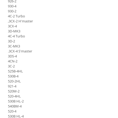
926-2
Intrerupator 3 pozitii
Piese Barford
930-4
Relee 12V
Piese Antonio Carraro
930-2
Relee 24V
4C-2 Turbo
Piese Ammann
,3CX-2 H'master
Modul electronic
3CX-4
Piese Ahlmann
Faruri fata
3D-MK3
Piese Airo
Lampi spate
4C-4 Turbo
3D-2
Orometru
Piese Aebi
3C-MK3
Microintrerupator
.3CX-4 S'master
Piese SDMO
3DS-4
Senzori utilaje
Piese Doosan Daewoo
4CN-2
Calculatoare utilaje
3C-2
Piese Agritalia - Carraro
Electrovalva - electroventil - electro
525B-4HL
valva
Piese Doppstadt
530B-4
520-2HL
Bobina 12V
Piese Fai
921-4
Senzor de vant - anemometru
520M-2
Piese Kalmar
Intrerupator 4 pozitii
520-4HL
Piese Klemm
530B HL-2
Bobina 10V
540BM-4
Piese Lansing Bagnall
Bobina 20V
520-4
530B HL-4
Lampi semnalizare
Piese Laupetre