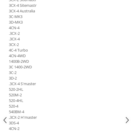
Etrieri
3CX-4 Sitemastr
Piese Lamborghini
Placute de frana
3CX-4 Australia
Piese Same
3C-MK3
Pompa de frana - cilindru de frana
3D-MK3
Frana utilaje
Piese Renault
4CN-4
Supapa franare
.3CX-2
Piese Hurlimann
.3CX-4
Kit reparatii
Piese Zetor
3CX-2
Cabluri frana
4C-4 Turbo
Piese Weidemann
Rezervor lichid de frana
4CN-4WD
Piese Ausa
1400B-2WD
Lichid de frana
3C 1400-2WD
Piese Sennebogen
Antigel frane
3C-2
Piese fara categorie
3D-2
Piese Still
.3CX-4 S'master
Sepci
Piese Timberjack
520-2HL
Garnituri utilaje
520M-2
Piese Valmet Valtra
520-4HL
Siguranta
520-4
Piese Vogele
540BM-4
Abtibilduri - Etichete
Piese Yuchai
,3CX-2 H'master
Girofar
3DS-4
Piese Zeppelin
Piese electrice
4CN-2