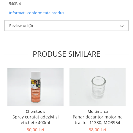
540B-4
Bobina 14V
Piese Lebrero
Informatii conformitate produs
Bobina 28V
Piese Macmoter
Relee 48V
Review-uri
(0)
Piese Lugli
Contact 5 pozitii
Piese Menzi Muck
Contactor 36V
Senzori de greutate
Piese Mustang
PRODUSE SIMILARE
Bobina 18V
Piese Steinbock
Contactor 16V
Piese Valpadana
Kit reparatii contactor
Piese Zettelmeyer
Contactor 65V
Piese Venieri
Contactor 96V
Piese Nissan
Releu 230V
Relee 6V
Piese Sullair
Intrerupatoare
Piese Rigitrac
Chemtools
Multimarca
Banda antistatica
Spray curatat adezivi si
Pahar decantor motorina
Piese Krone
Contact pornire
etichete 400ml
tractor 11330, MO3954
Piese Hiab Foco
30,00 Lei
38,00 Lei
Claxon