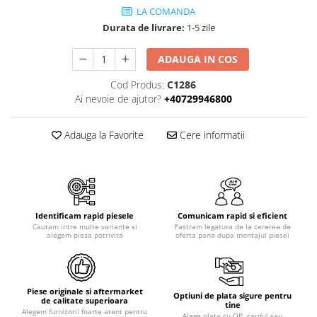
Piese motor
LA COMANDA
Piese Parker
Alternatoare
Durata de livrare:
1-5 zile
Piese Hyundai
Electromotoare
Piese Terex
ADAUGA IN COS
Pompa combustibil
Piese Lombardini
Pompa de apa
Cod Produs:
C1286
Ai nevoie de ajutor?
+40729946800
Radiator racire ulei hidraulic
Piese Linde
Radiator apa
Piese Multitel
Adauga la Favorite
Cere informatii
Bobina de pornire
Piese Dieci
Bobina de oprire
Piese Massey Ferguson
Bobina de acceleratie
Piese Steyr
Curea alternator - transmisie
Piese Landini
Curea distributie
Identificam rapid piesele
Comunicam rapid si eficient
Cautam intre multe variante si
Pastram legatura de la cererea de
Esapament
Piese New Holland
alegem piesa potrivita
oferta pana dupa montajul piesei
Busoane - dopuri
Piese Takeuchi
Ventilatoare
Piese Kobelco
Pompa de ulei
Piese originale si aftermarket
Optiuni de plata sigure pentru
Piese Jungheinrich
de calitate superioara
Termostat
tine
Alegem furnizorii foarte atent pentru
Alege plata cu OP, cardul sau