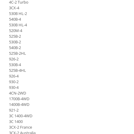
Piese Schaeff
4C-2 Turbo
Cabluri si mufe
3CX-4
Piese Putzmeister
Mufe si pini
530B HL-2
540B-4
Piese Mitsubishi
Piese contact
530B HL-4
Contactor 12V
Piese Matbro
520M-4
525B-2
Contactoare 24V
Piese Lindner
530B-2
Contactoare 48V
540B-2
Piese Kramer
Motoare electrice
525B-2HL
Piese Kaiser
926-2
Placa electronica
530B-4
Piese Jacobsen
Contact general - Ciuperca
525B-4HL
Pedala
926-4
Piese Ingersoll Rand
930-2
Sigurante
Piese Hanomag
930-4
Becuri indicatoare
4CN-2WD
Piese Hamm
1700B-4WD
Limitatori
Piese Goldoni
1400B-4WD
Potentiometre
921-2
Piese Furukawa
Senzori de unghi
3C 1400-4WD
3C 1400
Bobina solenoid
Piese Ford
3CX-2 France
Bobina 24V
Piese Ferrari
3CX-2 Australia