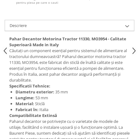
Piese Claas
Fulie
pentru piesa pe care o cauti
Pistoane
Piese Iveco
Turbosuflanta
Piese Nifty Lift
Descriere
Diverse piese motor
Piese Grove
Furtune si conducte
Pahar Decantor Motorina Tractor 11330, MO3954 - Calitate
Piese motor Perkins
Injectoare
Superioară Made in Italy
Piese Deutz Fahr
Chiuloasa
Căutați un component esențial pentru sistemul de alimentare al
tractorului dumneavoastră? Paharul decantor motorina tractor
Vibrochen - ax came - arbore cotit
Piese Atlas Copco
11330, MO3954, este fabricat din sticlă de înaltă calitate și este
Camasa piston
esențial pentru funcționarea eficientă a pompei de alimentare.
Piese Hitachi
Produs în Italia, acest pahar decantor asigură performanță și
Segmenti motor
Piese Vermeer
durabilitate.
Termoflot
Specificatii Tehnice:
Piese Gehl
Cablu acceleratie
Diametru exterior:
35 mm
Piese Socage
Lungime:
53 mm
Senzori de presiune ulei
Material:
Sticlă
Vaporizatoare
Piese Kaeser
Fabricat în:
Italia
Radiatoare AC
Compatibilitate Extinsă
Piese Wacker Neuson
Paharul decantor se potrivește cu o varietate de modele de
Piese frana
Piese David Brown
utilaje, facilitând o instalare ușoară și o funcționare optimă. La
Discuri de frana
Baurent Piese, suntem dedicați să vă ajutăm să identificați piesele
Piese Mc Cormick
potrivite pentru tractorul dumneavoastră și să facilităm procesul