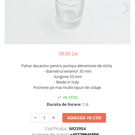
Piese Volvo
Punti - axe
Piese motor Yanmar
Diverse piese transmisie
Piese ambreiaj
Piese Fiat
Planetare
Piese Snorkel
Angrenaje transmisie
Piese John Deere
Grupuri conice
Piese ZF
Convertizoare
38,00 Lei
Piese Vapormatic
Cruce cardan
Disc frictiune
Piese utilaje Fendt
Pahar decantor pentru pompa alimentare de sticla
- diametrul exterior 35 mm
Roti
Piese Case IH
- lungime 53 mm
- Made in Italy
Roti teren accidentat
Piese Dana Spicer
Potrivire pe mai multe tipuri de utilaje.
Roti non-marking
Filtre Hifi
IN STOC
Piulite roata
Piese Skyjack
Durata de livrare:
1 zi
Butuc roata
Piese Bobcat
Janta
ADAUGA IN COS
Anvelope
Piese Yale
Cod Produs:
MO3954
Roata transpaleta
Piese Hyster
Ai nevoie de ajutor?
+40729946800