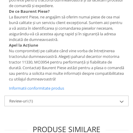
Etrieri
de comandă și expediere.
Piese Lamborghini
Placute de frana
De ce Baurent Piese?
Piese Same
Pompa de frana - cilindru de frana
La Baurent Piese, ne angajăm să oferim numai piese de cea mai
bună calitate și un serviciu client excepțional. Suntem aici pentru
Frana utilaje
Piese Renault
a vă asista în identificarea și comandarea pieselor necesare,
Supapa franare
Piese Hurlimann
asigurându-vă că acestea ajung rapid și în siguranță la adresa
indicată de dumneavoastră.
Kit reparatii
Piese Zetor
Apel la Acțiune
Cabluri frana
Nu compromiteți pe calitate când vine vorba de întreținerea
Piese Weidemann
Rezervor lichid de frana
tractorului dumneavoastră. Alegeți paharul decantor motorina
Piese Ausa
tractor 11330, MO3954 pentru performanță și fiabilitate de
Lichid de frana
durată. Contactați Baurent Piese astăzi pentru a plasa o comandă
Piese Sennebogen
Antigel frane
sau pentru a solicita mai multe informații despre compatibilitatea
Piese fara categorie
cu utilajul dumneavoastră!
Piese Still
Sepci
Informatii conformitate produs
Piese Timberjack
Garnituri utilaje
Piese Valmet Valtra
Review-uri
(1)
Siguranta
Piese Vogele
Abtibilduri - Etichete
Piese Yuchai
Girofar
Piese Zeppelin
PRODUSE SIMILARE
Piese electrice