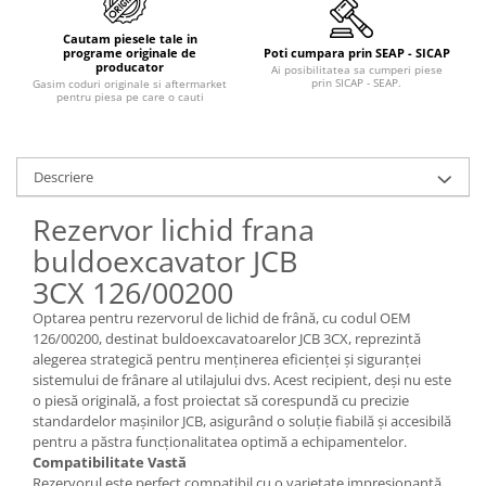
Piese Claas
Fulie
Pistoane
Piese Iveco
Cautam piesele tale in
programe originale de
Poti cumpara prin SEAP - SICAP
Turbosuflanta
producator
Piese Nifty Lift
Ai posibilitatea sa cumperi piese
prin SICAP - SEAP.
Gasim coduri originale si aftermarket
Diverse piese motor
pentru piesa pe care o cauti
Piese Grove
Furtune si conducte
Piese motor Perkins
Injectoare
Piese Deutz Fahr
Chiuloasa
Descriere
Vibrochen - ax came - arbore cotit
Piese Atlas Copco
Rezervor lichid frana
Camasa piston
Piese Hitachi
buldoexcavator JCB
Segmenti motor
Piese Vermeer
3CX 126/00200
Termoflot
Piese Gehl
Cablu acceleratie
Optarea pentru rezervorul de lichid de frână, cu codul OEM
126/00200, destinat buldoexcavatoarelor JCB 3CX, reprezintă
Piese Socage
Senzori de presiune ulei
alegerea strategică pentru menținerea eficienței și siguranței
Vaporizatoare
Piese Kaeser
sistemului de frânare al utilajului dvs. Acest recipient, deși nu este
o piesă originală, a fost proiectat să corespundă cu precizie
Radiatoare AC
Piese Wacker Neuson
standardelor mașinilor JCB, asigurând o soluție fiabilă și accesibilă
Piese frana
Piese David Brown
pentru a păstra funcționalitatea optimă a echipamentelor.
Compatibilitate Vastă
Discuri de frana
Piese Mc Cormick
Rezervorul este perfect compatibil cu o varietate impresionantă