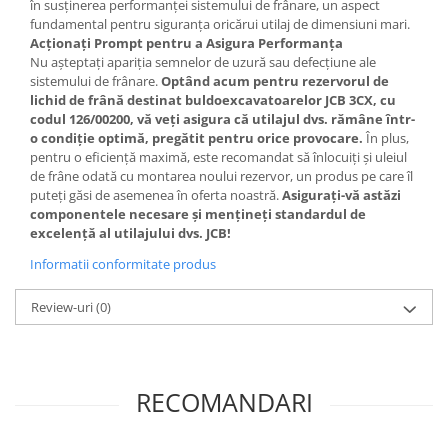
în susținerea performanței sistemului de frânare, un aspect
Piese Schaeff
Cabluri si mufe
fundamental pentru siguranța oricărui utilaj de dimensiuni mari.
Piese Putzmeister
Acționați Prompt pentru a Asigura Performanța
Mufe si pini
Nu așteptați apariția semnelor de uzură sau defecțiune ale
Piese Mitsubishi
Piese contact
sistemului de frânare.
Optând acum pentru rezervorul de
Contactor 12V
Piese Matbro
lichid de frână destinat buldoexcavatoarelor JCB 3CX, cu
codul 126/00200, vă veți asigura că utilajul dvs. rămâne într-
Contactoare 24V
Piese Lindner
o condiție optimă, pregătit pentru orice provocare.
În plus,
Contactoare 48V
pentru o eficiență maximă, este recomandat să înlocuiți și uleiul
Piese Kramer
Motoare electrice
de frâne odată cu montarea noului rezervor, un produs pe care îl
Piese Kaiser
puteți găsi de asemenea în oferta noastră.
Asigurați-vă astăzi
Placa electronica
componentele necesare și mențineți standardul de
Piese Jacobsen
Contact general - Ciuperca
excelență al utilajului dvs. JCB!
Pedala
Piese Ingersoll Rand
Informatii conformitate produs
Sigurante
Piese Hanomag
Becuri indicatoare
Review-uri
(0)
Piese Hamm
Limitatori
Piese Goldoni
Potentiometre
Piese Furukawa
Senzori de unghi
RECOMANDARI
Bobina solenoid
Piese Ford
Bobina 24V
Piese Ferrari