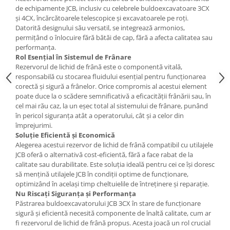
Etrieri
de echipamente JCB, inclusiv cu celebrele buldoexcavatoare 3CX
Piese Lamborghini
Placute de frana
și 4CX, încărcătoarele telescopice și excavatoarele pe roți.
Piese Same
Datorită designului său versatil, se integrează armonios,
Pompa de frana - cilindru de frana
permițând o înlocuire fără bătăi de cap, fără a afecta calitatea sau
Frana utilaje
Piese Renault
performanța.
Supapa franare
Rol Esențial în Sistemul de Frânare
Piese Hurlimann
Rezervorul de lichid de frână este o componentă vitală,
Kit reparatii
Piese Zetor
responsabilă cu stocarea fluidului esențial pentru funcționarea
Cabluri frana
corectă și sigură a frânelor. Orice compromis al acestui element
Piese Weidemann
Rezervor lichid de frana
poate duce la o scădere semnificativă a eficacității frânării sau, în
cel mai rău caz, la un eșec total al sistemului de frânare, punând
Piese Ausa
Lichid de frana
în pericol siguranța atât a operatorului, cât și a celor din
Piese Sennebogen
Antigel frane
împrejurimi.
Soluție Eficientă și Economică
Piese fara categorie
Piese Still
Alegerea acestui rezervor de lichid de frână compatibil cu utilajele
Sepci
Piese Timberjack
JCB oferă o alternativă cost-eficientă, fără a face rabat de la
calitate sau durabilitate. Este soluția ideală pentru cei ce își doresc
Garnituri utilaje
Piese Valmet Valtra
să mențină utilajele JCB în condiții optime de funcționare,
Siguranta
optimizând în același timp cheltuielile de întreținere și reparație.
Piese Vogele
Nu Riscați Siguranța și Performanța
Abtibilduri - Etichete
Piese Yuchai
Păstrarea buldoexcavatorului JCB 3CX în stare de funcționare
Girofar
sigură și eficientă necesită componente de înaltă calitate, cum ar
Piese Zeppelin
fi rezervorul de lichid de frână propus. Acesta joacă un rol crucial
Piese electrice