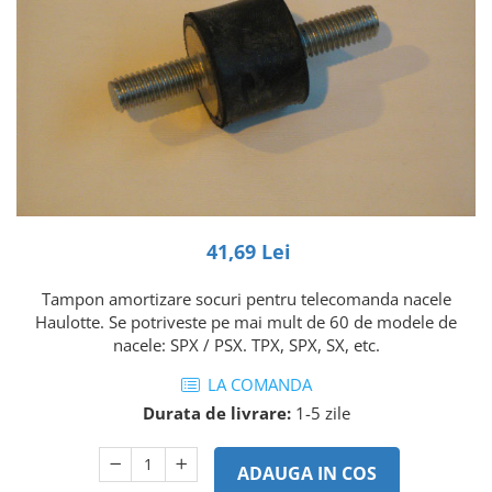
Piese Volvo
Punti - axe
Piese motor Yanmar
Diverse piese transmisie
Piese ambreiaj
Piese Fiat
Planetare
Piese Snorkel
Angrenaje transmisie
Piese John Deere
Grupuri conice
Piese ZF
Convertizoare
Piese Vapormatic
Cruce cardan
Disc frictiune
Piese utilaje Fendt
41,69 Lei
Roti
Piese Case IH
Tampon amortizare socuri pentru telecomanda nacele
Roti teren accidentat
Piese Dana Spicer
Haulotte. Se potriveste pe mai mult de 60 de modele de
Roti non-marking
Filtre Hifi
nacele: SPX / PSX. TPX, SPX, SX, etc.
Piulite roata
Piese Skyjack
LA COMANDA
Butuc roata
Piese Bobcat
Durata de livrare:
1-5 zile
Janta
Anvelope
Piese Yale
Roata transpaleta
ADAUGA IN COS
Piese Hyster