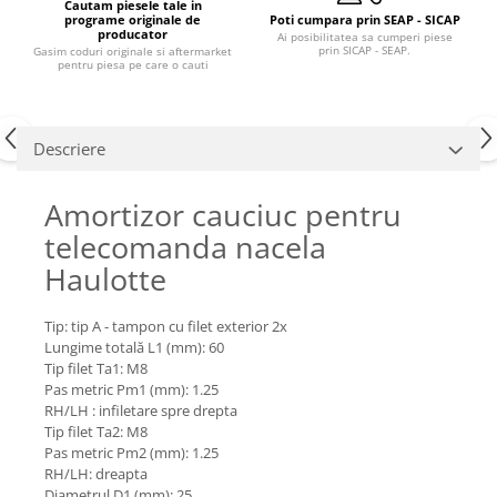
Piese Claas
Fulie
Cautam piesele tale in
programe originale de
Poti cumpara prin SEAP - SICAP
Pistoane
producator
Piese Iveco
Ai posibilitatea sa cumperi piese
prin SICAP - SEAP.
Gasim coduri originale si aftermarket
Turbosuflanta
pentru piesa pe care o cauti
Piese Nifty Lift
Diverse piese motor
Piese Grove
Furtune si conducte
Piese motor Perkins
Descriere
Injectoare
Piese Deutz Fahr
Chiuloasa
Amortizor cauciuc pentru
Vibrochen - ax came - arbore cotit
Piese Atlas Copco
Camasa piston
telecomanda nacela
Piese Hitachi
Segmenti motor
Haulotte
Piese Vermeer
Termoflot
Piese Gehl
Cablu acceleratie
Tip: tip A - tampon cu filet exterior 2x
Piese Socage
Lungime totală L1 (mm): 60
Senzori de presiune ulei
Tip filet Ta1: M8
Vaporizatoare
Piese Kaeser
Pas metric Pm1 (mm): 1.25
Radiatoare AC
RH/LH : infiletare spre drepta
Piese Wacker Neuson
Tip filet Ta2: M8
Piese frana
Piese David Brown
Pas metric Pm2 (mm): 1.25
Discuri de frana
RH/LH: dreapta
Piese Mc Cormick
Diametrul D1 (mm): 25