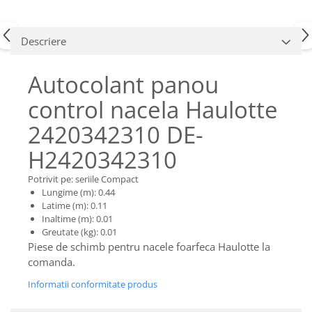
Piese Claas
Fulie
Pistoane
Piese Iveco
Turbosuflanta
Descriere
Piese Nifty Lift
Diverse piese motor
Piese Grove
Autocolant panou
Furtune si conducte
Piese motor Perkins
Injectoare
control nacela Haulotte
Piese Deutz Fahr
Chiuloasa
2420342310 DE-
Vibrochen - ax came - arbore cotit
Piese Atlas Copco
Camasa piston
H2420342310
Piese Hitachi
Segmenti motor
Piese Vermeer
Potrivit pe: seriile Compact
Termoflot
Lungime (m): 0.44
Piese Gehl
Cablu acceleratie
Latime (m): 0.11
Piese Socage
Inaltime (m): 0.01
Senzori de presiune ulei
Greutate (kg): 0.01
Vaporizatoare
Piese Kaeser
Piese de schimb pentru nacele foarfeca Haulotte la
Radiatoare AC
Piese Wacker Neuson
comanda.
Piese frana
Piese David Brown
Informatii conformitate produs
Discuri de frana
Piese Mc Cormick