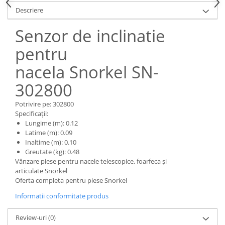
Piese Claas
Fulie
Descriere
Pistoane
Piese Iveco
Turbosuflanta
Senzor de inclinatie
Piese Nifty Lift
Diverse piese motor
pentru
Piese Grove
Furtune si conducte
Piese motor Perkins
nacela Snorkel SN-
Injectoare
Piese Deutz Fahr
Chiuloasa
302800
Vibrochen - ax came - arbore cotit
Piese Atlas Copco
Potrivire pe: 302800
Camasa piston
Piese Hitachi
Specificații:
Segmenti motor
Lungime (m): 0.12
Piese Vermeer
Latime (m): 0.09
Termoflot
Piese Gehl
Inaltime (m): 0.10
Cablu acceleratie
Greutate (kg): 0.48
Piese Socage
Senzori de presiune ulei
Vânzare piese pentru nacele telescopice, foarfeca și
articulate Snorkel
Vaporizatoare
Piese Kaeser
Oferta completa pentru piese Snorkel
Radiatoare AC
Piese Wacker Neuson
Informatii conformitate produs
Piese frana
Piese David Brown
Discuri de frana
Review-uri
(0)
Piese Mc Cormick