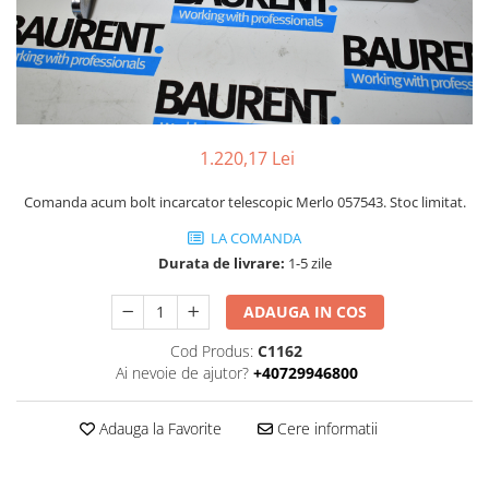
Piese Volvo
Punti - axe
Piese motor Yanmar
Diverse piese transmisie
Piese ambreiaj
Piese Fiat
Planetare
Piese Snorkel
Angrenaje transmisie
Piese John Deere
Grupuri conice
1.220,17 Lei
Piese ZF
Convertizoare
Comanda acum bolt incarcator telescopic Merlo 057543. Stoc limitat.
Piese Vapormatic
Cruce cardan
Disc frictiune
Piese utilaje Fendt
LA COMANDA
Roti
Durata de livrare:
1-5 zile
Piese Case IH
Roti teren accidentat
Piese Dana Spicer
ADAUGA IN COS
Roti non-marking
Filtre Hifi
Cod Produs:
C1162
Piulite roata
Piese Skyjack
Ai nevoie de ajutor?
+40729946800
Butuc roata
Piese Bobcat
Janta
Adauga la Favorite
Cere informatii
Anvelope
Piese Yale
Roata transpaleta
Piese Hyster