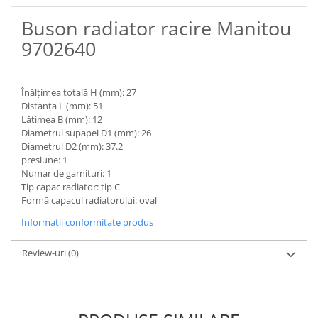
Piese Claas
Fulie
Buson radiator racire Manitou
Pistoane
Piese Iveco
Turbosuflanta
9702640
Piese Nifty Lift
Diverse piese motor
Piese Grove
Furtune si conducte
Piese motor Perkins
Înălțimea totală H (mm): 27
Injectoare
Distanța L (mm): 51
Piese Deutz Fahr
Chiuloasa
Lățimea B (mm): 12
Vibrochen - ax came - arbore cotit
Diametrul supapei D1 (mm): 26
Piese Atlas Copco
Diametrul D2 (mm): 37.2
Camasa piston
Piese Hitachi
presiune: 1
Segmenti motor
Numar de garnituri: 1
Piese Vermeer
Tip capac radiator: tip C
Termoflot
Piese Gehl
Formă capacul radiatorului: oval
Cablu acceleratie
Piese Socage
Informatii conformitate produs
Senzori de presiune ulei
Vaporizatoare
Piese Kaeser
Review-uri
(0)
Radiatoare AC
Piese Wacker Neuson
Piese frana
Piese David Brown
Discuri de frana
Piese Mc Cormick