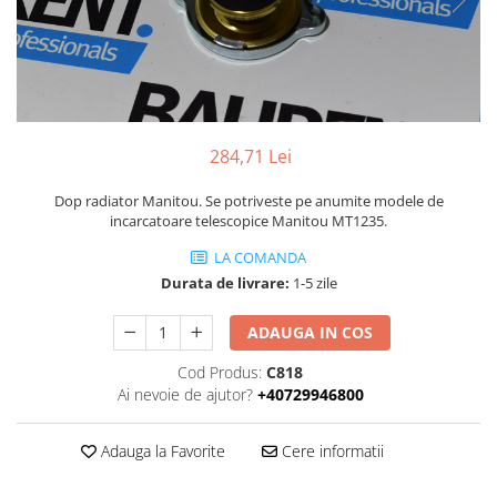
Piese Volvo
Punti - axe
Piese motor Yanmar
Diverse piese transmisie
Piese ambreiaj
Piese Fiat
Planetare
Piese Snorkel
Angrenaje transmisie
Piese John Deere
Grupuri conice
284,71 Lei
Piese ZF
Convertizoare
Dop radiator Manitou. Se potriveste pe anumite modele de
Piese Vapormatic
Cruce cardan
incarcatoare telescopice Manitou MT1235.
Disc frictiune
Piese utilaje Fendt
LA COMANDA
Roti
Piese Case IH
Durata de livrare:
1-5 zile
Roti teren accidentat
Piese Dana Spicer
Roti non-marking
ADAUGA IN COS
Filtre Hifi
Piulite roata
Cod Produs:
C818
Piese Skyjack
Butuc roata
Ai nevoie de ajutor?
+40729946800
Piese Bobcat
Janta
Anvelope
Piese Yale
Adauga la Favorite
Cere informatii
Roata transpaleta
Piese Hyster