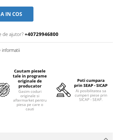
A IN COS
e de ajutor?
+40729946800
informatii
Cautam piesele
tale in programe
Poti cumpara
originale de
prin SEAP - SICAP
producator
Ai posibilitatea sa
Gasim coduri
cumperi piese prin
originale si
SICAP - SEAP.
aftermarket pentru
piesa pe care o
cauti