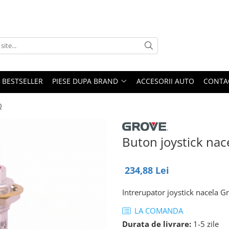
BESTSELLER
PIESE DUPA BRAND
ACCESORII AUTO
CONTA
0
Buton joystick na
234,88 Lei
Intrerupator joystick nacela
LA COMANDA
Durata de livrare:
1-5 zile