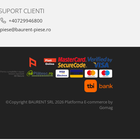
SUPORT CLIENTI
+40729946800
piese@baurent-piese.ro
©Copyright BAURENT SRL 2026
Platforma E-commerce by
Gomag