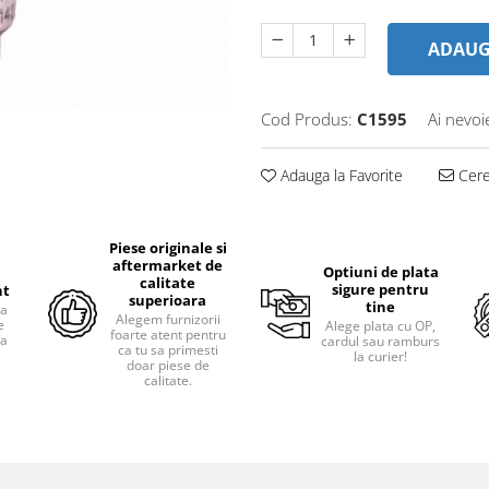
ADAUG
Cod Produs:
C1595
Ai nevoi
Adauga la Favorite
Cere 
Piese originale si
aftermarket de
Optiuni de plata
calitate
sigure pentru
nt
superioara
tine
ra
Alegem furnizorii
e
Alege plata cu OP,
foarte atent pentru
pa
cardul sau ramburs
ca tu sa primesti
i
la curier!
doar piese de
calitate.