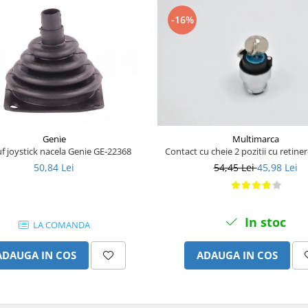
-16%
Genie
Multimarca
f joystick nacela Genie GE-22368
Contact cu cheie 2 pozitii cu retin
50,84 Lei
54,45 Lei
45,98 Lei
In stoc
LA COMANDA
ADAUGA IN COS
ADAUGA IN COS