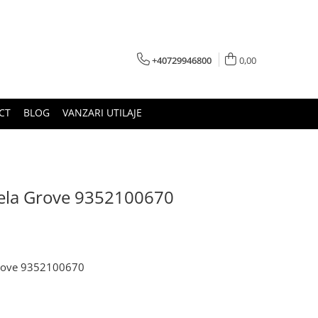
+40729946800
0,00
CT
BLOG
VANZARI UTILAJE
cela Grove 9352100670
 Grove 9352100670