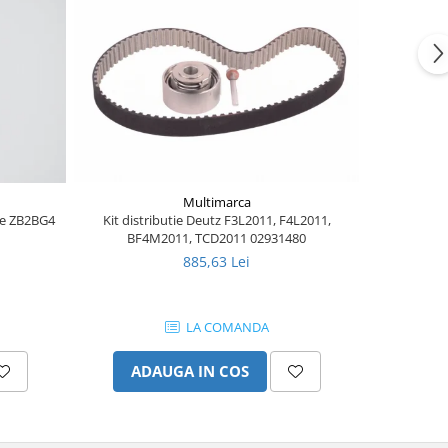
Multimarca
ere ZB2BG4
Kit distributie Deutz F3L2011, F4L2011,
Burduf j
BF4M2011, TCD2011 02931480
885,63 Lei
LA COMANDA
ADAUGA IN COS
AD