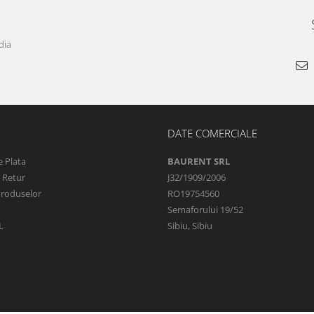
dia
DATE COMERCIALE
 Plata
BAURENT SRL
e Retur
J32/1909/2006
Produselor
RO19754560
Semaforului 19/52
L
Sibiu, Sibiu