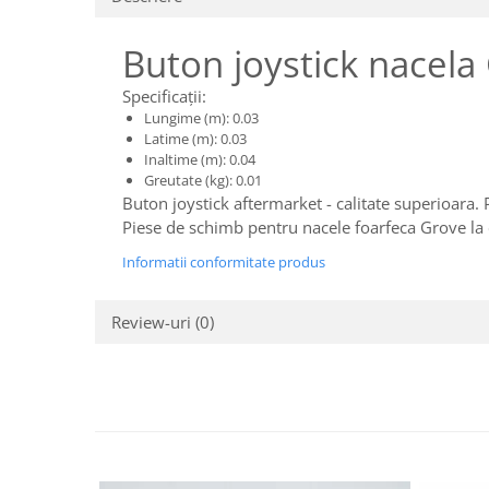
Piese motor
Piese Parker
Alternatoare
Buton joystick nacel
Piese Hyundai
Electromotoare
Piese Terex
Specificații:
Pompa combustibil
Lungime (m): 0.03
Piese Lombardini
Pompa de apa
Latime (m): 0.03
Radiator racire ulei hidraulic
Piese Linde
Inaltime (m): 0.04
Greutate (kg): 0.01
Radiator apa
Piese Multitel
Buton joystick aftermarket - calitate superioara.
Bobina de pornire
Piese Dieci
Piese de schimb pentru nacele foarfeca Grove l
Bobina de oprire
Piese Massey Ferguson
Informatii conformitate produs
Bobina de acceleratie
Piese Steyr
Curea alternator - transmisie
Review-uri
(0)
Piese Landini
Curea distributie
Esapament
Piese New Holland
Busoane - dopuri
Piese Takeuchi
Ventilatoare
Piese Kobelco
Pompa de ulei
Piese Jungheinrich
Termostat