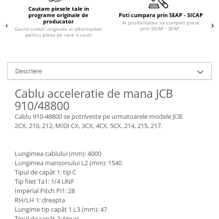
Piese Claas
Fulie
Cautam piesele tale in
Pistoane
programe originale de
Poti cumpara prin SEAP - SICAP
Piese Iveco
producator
Ai posibilitatea sa cumperi piese
Turbosuflanta
prin SICAP - SEAP.
Gasim coduri originale si aftermarket
Piese Nifty Lift
pentru piesa pe care o cauti
Diverse piese motor
Piese Grove
Furtune si conducte
Piese motor Perkins
Injectoare
Descriere
Piese Deutz Fahr
Chiuloasa
Cablu acceleratie de mana JCB
Vibrochen - ax came - arbore cotit
Piese Atlas Copco
910/48800
Camasa piston
Piese Hitachi
Cablu 910-48800 se potriveste pe urmatoarele modele JCB:
Segmenti motor
Piese Vermeer
2CX, 210, 212, MIDI CX, 3CX, 4CX, 5CX, 214, 215, 217.
Termoflot
Piese Gehl
Cablu acceleratie
Piese Socage
Lungimea cablului (mm): 4000
Senzori de presiune ulei
Lungimea manșonului L2 (mm): 1540
Vaporizatoare
Piese Kaeser
Tipul de capăt 1: tip C
Radiatoare AC
Tip filet Ta1: 1/4 UNF
Piese Wacker Neuson
Imperial Pitch Pi1: 28
Piese frana
Piese David Brown
RH/LH 1: dreapta
Discuri de frana
Lungime tip capăt 1 L3 (mm): 47
Piese Mc Cormick
Tipul de capăt 2: tipuri