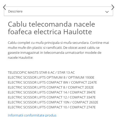
Piese Claas
Fulie
Pistoane
Piese Iveco
Descriere
Turbosuflanta
Piese Nifty Lift
Cablu telecomanda nacele
Diverse piese motor
Piese Grove
Furtune si conducte
foafeca electrica Haulotte
Piese motor Perkins
Injectoare
Piese Deutz Fahr
Chiuloasa
Cablu complet cu mufa principala si mufa secundara. Contine mai
multe mufe din plastic si ramificatii. De obicei acest cablu se
Vibrochen - ax came - arbore cotit
Piese Atlas Copco
gaseste inmagazinat in telecomanda urmatoarlor modele de
Camasa piston
Piese Hitachi
nacele Haulotte:
Segmenti motor
Piese Vermeer
Termoflot
TELESCOPIC MASTS STAR 6 AC / STAR 13 AC
Piese Gehl
Cablu acceleratie
ELECTRIC SCISSOR LIFTS OPTIMUM 8 / OPTIMUM 1930E
Piese Socage
ELECTRIC SCISSOR LIFTS COMPACT 8W / COMPACT 2247E
Senzori de presiune ulei
ELECTRIC SCISSOR LIFTS COMPACT 8 / COMPACT 2032E
Vaporizatoare
Piese Kaeser
ELECTRIC SCISSOR LIFTS COMPACT 14 / COMPACT 3947E
Radiatoare AC
ELECTRIC SCISSOR LIFTS COMPACT 12 / COMPACT 3347E
Piese Wacker Neuson
ELECTRIC SCISSOR LIFTS COMPACT 10N / COMPACT 2632E
Piese frana
Piese David Brown
ELECTRIC SCISSOR LIFTS COMPACT 10 / COMPACT 2747E
Discuri de frana
Piese Mc Cormick
Informatii conformitate produs