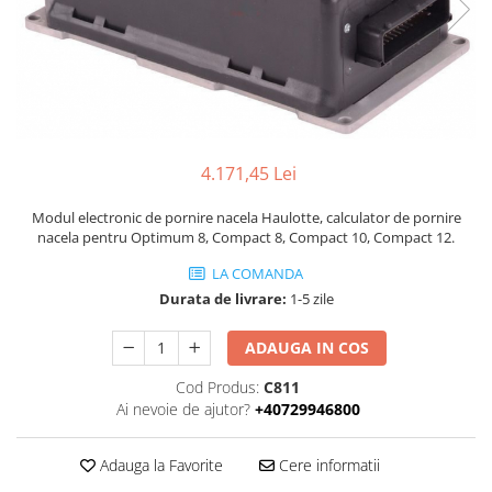
Piese Volvo
Punti - axe
Piese motor Yanmar
Diverse piese transmisie
Piese ambreiaj
Piese Fiat
Planetare
Piese Snorkel
Angrenaje transmisie
Piese John Deere
Grupuri conice
Piese ZF
4.171,45 Lei
Convertizoare
Piese Vapormatic
Cruce cardan
Modul electronic de pornire nacela Haulotte, calculator de pornire
Disc frictiune
nacela pentru Optimum 8, Compact 8, Compact 10, Compact 12.
Piese utilaje Fendt
Roti
Piese Case IH
LA COMANDA
Roti teren accidentat
Durata de livrare:
1-5 zile
Piese Dana Spicer
Roti non-marking
Filtre Hifi
ADAUGA IN COS
Piulite roata
Piese Skyjack
Butuc roata
Cod Produs:
C811
Piese Bobcat
Ai nevoie de ajutor?
+40729946800
Janta
Anvelope
Piese Yale
Adauga la Favorite
Cere informatii
Roata transpaleta
Piese Hyster