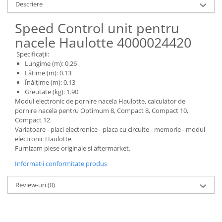
Piese Claas
Fulie
Descriere
Pistoane
Piese Iveco
Speed Control unit pentru
Turbosuflanta
Piese Nifty Lift
nacele Haulotte 4000024420
Diverse piese motor
Piese Grove
Furtune si conducte
Specificații:
Piese motor Perkins
Lungime (m): 0,26
Injectoare
Lățime (m): 0.13
Piese Deutz Fahr
Chiuloasa
Înălțime (m): 0,13
Greutate (kg): 1.90
Vibrochen - ax came - arbore cotit
Piese Atlas Copco
Modul electronic de pornire nacela Haulotte, calculator de
Camasa piston
Piese Hitachi
pornire nacela pentru Optimum 8, Compact 8, Compact 10,
Segmenti motor
Compact 12.
Piese Vermeer
Variatoare - placi electronice - placa cu circuite - memorie - modul
Termoflot
electronic Haulotte
Piese Gehl
Cablu acceleratie
Furnizam piese originale si aftermarket.
Piese Socage
Senzori de presiune ulei
Informatii conformitate produs
Vaporizatoare
Piese Kaeser
Radiatoare AC
Review-uri
(0)
Piese Wacker Neuson
Piese frana
Piese David Brown
Discuri de frana
Piese Mc Cormick