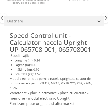
Piese Claas
Fulie
pentru piesa pe care o cauti
Pistoane
Piese Iveco
Turbosuflanta
Piese Nifty Lift
Diverse piese motor
Descriere
Piese Grove
Furtune si conducte
Piese motor Perkins
Injectoare
Speed Control unit -
Piese Deutz Fahr
Chiuloasa
Calculator nacela Upright
Vibrochen - ax came - arbore cotit
Piese Atlas Copco
UP-065708-001, 065708001
Camasa piston
Piese Hitachi
Specificații:
Segmenti motor
Lungime (m): 0,24
Piese Vermeer
Termoflot
Lățime (m): 0.13
Piese Gehl
Înălțime (m): 0,10
Cablu acceleratie
Greutate (kg): 1.52
Piese Socage
Senzori de presiune ulei
Modul electronic de pornire nacela Upright, calculator de
Vaporizatoare
Piese Kaeser
pornire nacela pentru TM12, MX15, MX19, X26, X32, X26N,
X32N.
Radiatoare AC
Piese Wacker Neuson
Variatoare - placi electronice - placa cu circuite -
Piese frana
memorie - modul electronic Upright
Piese David Brown
Discuri de frana
Furnizam piese originale si aftermarket.
Piese Mc Cormick