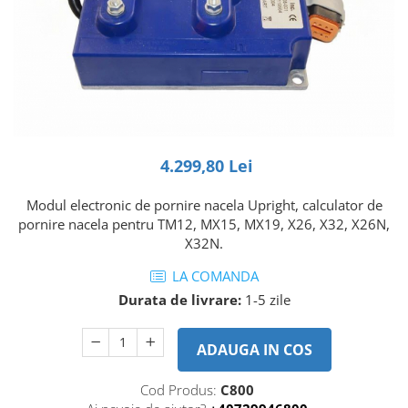
Piese Volvo
Punti - axe
Piese motor Yanmar
Diverse piese transmisie
Piese ambreiaj
Piese Fiat
Planetare
Piese Snorkel
Angrenaje transmisie
Piese John Deere
Grupuri conice
Piese ZF
Convertizoare
4.299,80 Lei
Piese Vapormatic
Cruce cardan
Disc frictiune
Piese utilaje Fendt
Modul electronic de pornire nacela Upright, calculator de
Roti
pornire nacela pentru TM12, MX15, MX19, X26, X32, X26N,
Piese Case IH
X32N.
Roti teren accidentat
Piese Dana Spicer
Roti non-marking
LA COMANDA
Filtre Hifi
Piulite roata
Durata de livrare:
1-5 zile
Piese Skyjack
Butuc roata
Piese Bobcat
Janta
ADAUGA IN COS
Anvelope
Piese Yale
Cod Produs:
C800
Roata transpaleta
Piese Hyster