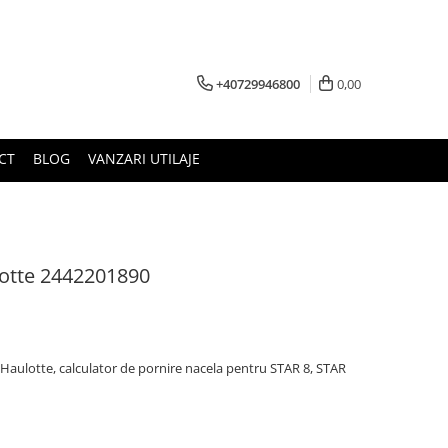
+40729946800
0,00
CT
BLOG
VANZARI UTILAJE
lotte 2442201890
Haulotte, calculator de pornire nacela pentru STAR 8, STAR