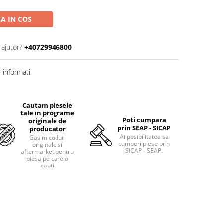
A IN COS
 ajutor?
+40729946800
informatii
Cautam piesele
tale in programe
Poti cumpara
originale de
prin SEAP - SICAP
producator
Ai posibilitatea sa
Gasim coduri
cumperi piese prin
originale si
SICAP - SEAP.
aftermarket pentru
piesa pe care o
cauti