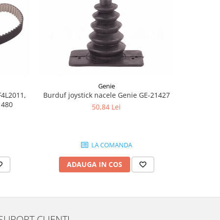
-8%
Genie
F4L2011,
Burduf joystick nacele Genie GE-21427
Joyst
1480
50,84 Lei
1.
LA COMANDA
ADAUGA IN COS
AD
SUPORT CLIENTI