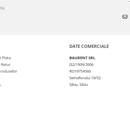
dia
DATE COMERCIALE
 Plata
BAURENT SRL
e Retur
J32/1909/2006
Produselor
RO19754560
Semaforului 19/52
L
Sibiu, Sibiu