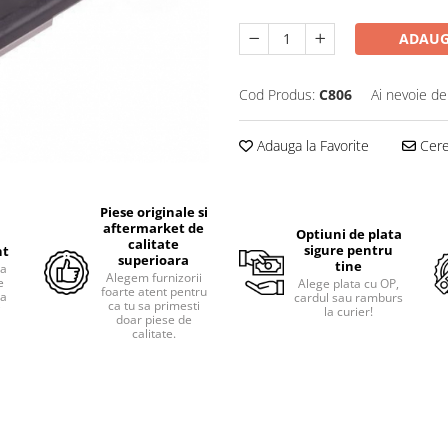
ADAUG
Cod Produs:
C806
Ai nevoie de
Adauga la Favorite
Cere 
Piese originale si
aftermarket de
Optiuni de plata
calitate
sigure pentru
nt
superioara
tine
ra
Alegem furnizorii
e
Alege plata cu OP,
foarte atent pentru
pa
cardul sau ramburs
ca tu sa primesti
i
la curier!
doar piese de
calitate.