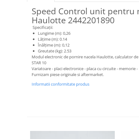
Piese motor
Piese Parker
Speed Control unit pentru 
Alternatoare
Piese Hyundai
Haulotte 2442201890
Electromotoare
Piese Terex
Specificații:
Pompa combustibil
Lungime (m): 0,26
Piese Lombardini
Pompa de apa
Lățime (m): 0.14
Radiator racire ulei hidraulic
Piese Linde
Înălțime (m): 0,12
Greutate (kg): 2.53
Radiator apa
Piese Multitel
Modul electronic de pornire nacela Haulotte, calculator de
Bobina de pornire
STAR 10
Piese Dieci
Bobina de oprire
Variatoare - placi electronice - placa cu circuite - memorie
Piese Massey Ferguson
Furnizam piese originale si aftermarket.
Bobina de acceleratie
Piese Steyr
Informatii conformitate produs
Curea alternator - transmisie
Piese Landini
Curea distributie
Esapament
Piese New Holland
Busoane - dopuri
Piese Takeuchi
Ventilatoare
Piese Kobelco
Pompa de ulei
Piese Jungheinrich
Termostat