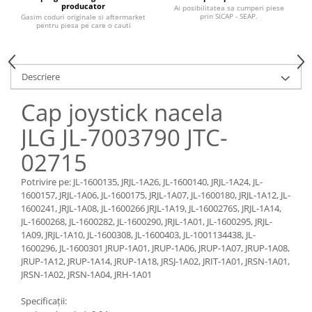
Piese Claas
Fulie
producator
Ai posibilitatea sa cumperi piese
prin SICAP - SEAP.
Gasim coduri originale si aftermarket
Pistoane
Piese Iveco
pentru piesa pe care o cauti
Turbosuflanta
Piese Nifty Lift
Diverse piese motor
Piese Grove
Furtune si conducte
Descriere
Piese motor Perkins
Injectoare
Cap joystick nacela
Piese Deutz Fahr
Chiuloasa
JLG JL-7003790 JTC-
Vibrochen - ax came - arbore cotit
Piese Atlas Copco
Camasa piston
Piese Hitachi
02715
Segmenti motor
Piese Vermeer
Potrivire pe: JL-1600135, JRJL-1A26, JL-1600140, JRJL-1A24, JL-
Termoflot
1600157, JRJL-1A06, JL-1600175, JRJL-1A07, JL-1600180, JRJL-1A12, JL-
Piese Gehl
Cablu acceleratie
1600241, JRJL-1A08, JL-1600266 JRJL-1A19, JL-1600276S, JRJL-1A14,
Piese Socage
Senzori de presiune ulei
JL-1600268, JL-1600282, JL-1600290, JRJL-1A01, JL-1600295, JRJL-
1A09, JRJL-1A10, JL-1600308, JL-1600403, JL-1001134438, JL-
Vaporizatoare
Piese Kaeser
1600296, JL-1600301 JRUP-1A01, JRUP-1A06, JRUP-1A07, JRUP-1A08,
Radiatoare AC
Piese Wacker Neuson
JRUP-1A12, JRUP-1A14, JRUP-1A18, JRSJ-1A02, JRIT-1A01, JRSN-1A01,
JRSN-1A02, JRSN-1A04, JRH-1A01
Piese frana
Piese David Brown
Discuri de frana
Specificații:
Piese Mc Cormick