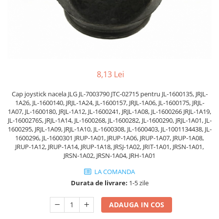
Piese Volvo
Punti - axe
Piese motor Yanmar
Diverse piese transmisie
Piese ambreiaj
Piese Fiat
Planetare
Piese Snorkel
Angrenaje transmisie
Piese John Deere
Grupuri conice
8,13 Lei
Piese ZF
Convertizoare
Piese Vapormatic
Cruce cardan
Cap joystick nacela JLG JL-7003790 JTC-02715 pentru JL-1600135, JRJL-
1A26, JL-1600140, JRJL-1A24, JL-1600157, JRJL-1A06, JL-1600175, JRJL-
Disc frictiune
Piese utilaje Fendt
1A07, JL-1600180, JRJL-1A12, JL-1600241, JRJL-1A08, JL-1600266 JRJL-1A19,
Roti
JL-1600276S, JRJL-1A14, JL-1600268, JL-1600282, JL-1600290, JRJL-1A01, JL-
Piese Case IH
1600295, JRJL-1A09, JRJL-1A10, JL-1600308, JL-1600403, JL-1001134438, JL-
Roti teren accidentat
Piese Dana Spicer
1600296, JL-1600301 JRUP-1A01, JRUP-1A06, JRUP-1A07, JRUP-1A08,
Roti non-marking
JRUP-1A12, JRUP-1A14, JRUP-1A18, JRSJ-1A02, JRIT-1A01, JRSN-1A01,
Filtre Hifi
JRSN-1A02, JRSN-1A04, JRH-1A01
Piulite roata
Piese Skyjack
Butuc roata
LA COMANDA
Piese Bobcat
Durata de livrare:
1-5 zile
Janta
Anvelope
Piese Yale
ADAUGA IN COS
Roata transpaleta
Piese Hyster