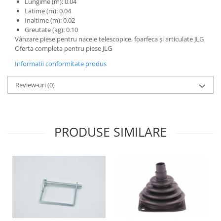
Lungime (m): 0.04
Etrieri
Piese Lamborghini
Latime (m): 0.04
Placute de frana
Inaltime (m): 0.02
Piese Same
Pompa de frana - cilindru de frana
Greutate (kg): 0.10
Vânzare piese pentru nacele telescopice, foarfeca și articulate JLG
Frana utilaje
Piese Renault
Oferta completa pentru piese JLG
Supapa franare
Piese Hurlimann
Informatii conformitate produs
Kit reparatii
Piese Zetor
Cabluri frana
Review-uri
(0)
Piese Weidemann
Rezervor lichid de frana
Piese Ausa
Lichid de frana
Piese Sennebogen
Antigel frane
PRODUSE SIMILARE
Piese fara categorie
Piese Still
Sepci
Piese Timberjack
Garnituri utilaje
Piese Valmet Valtra
Siguranta
Piese Vogele
Abtibilduri - Etichete
Piese Yuchai
Girofar
Piese Zeppelin
Piese electrice