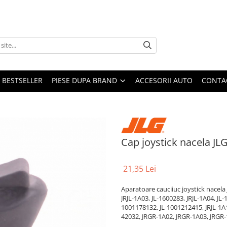
BESTSELLER
PIESE DUPA BRAND
ACCESORII AUTO
CONTA
Cap joystick nacela JL
21,35 Lei
Aparatoare cauciiuc joystick nacela
JRJL-1A03, JL-1600283, JRJL-1A04, JL
1001178132, JL-1001212415, JRJL-1A
42032, JRGR-1A02, JRGR-1A03, JRGR-