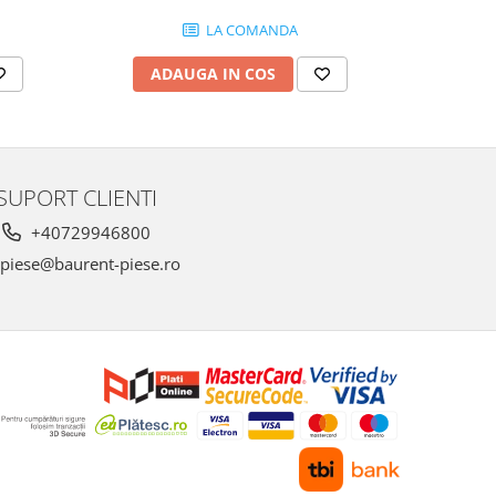
LA COMANDA
AD
ADAUGA IN COS
SUPORT CLIENTI
+40729946800
piese@baurent-piese.ro