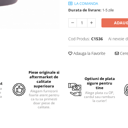
LA COMANDA
Durata de livrare:
1-5 zile
ADAUG
Cod Produs:
C1536
Ai nevoie d
Adauga la Favorite
Cere 
Piese originale si
aftermarket de
Optiuni de plata
calitate
sigure pentru
nt
superioara
tine
ra
Alegem furnizorii
e
Alege plata cu OP,
foarte atent pentru
pa
cardul sau ramburs
ca tu sa primesti
i
la curier!
doar piese de
calitate.