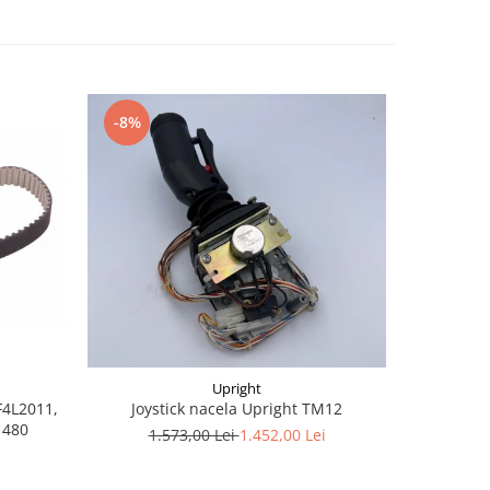
-8%
-28%
Upright
F4L2011,
Joystic
Joystick nacela Upright TM12
1480
af
1.573,00 Lei
1.452,00 Lei
1.