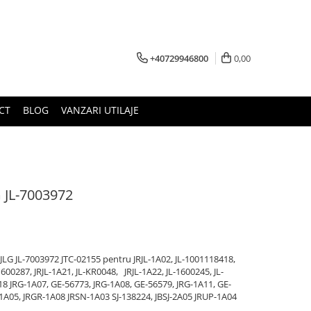
+40729946800
0,00
CT
BLOG
VANZARI UTILAJE
G JL-7003972
 JLG JL-7003972 JTC-02155 pentru JRJL-1A02, JL-1001118418,
-1600287, JRJL-1A21, JL-KR0048, JRJL-1A22, JL-1600245, JL-
18 JRG-1A07, GE-56773, JRG-1A08, GE-56579, JRG-1A11, GE-
1A05, JRGR-1A08 JRSN-1A03 SJ-138224, JBSJ-2A05 JRUP-1A04