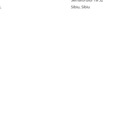
Semaforului 19/52
L
Sibiu, Sibiu