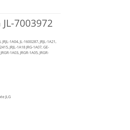
G JL-7003972
, JRJL-1A04, JL-1600287, JRJL-1A21,
2415, JRJL-1A18 JRG-1A07, GE-
 JRGR-1A03, JRGR-1A05, JRGR-
ate JLG