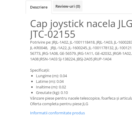
Piese motor
Piese Parker
Review-uri
(0)
Descriere
Alternatoare
Piese Hyundai
Electromotoare
Cap joystick nacela JL
Piese Terex
Pompa combustibil
JTC-02155
Piese Lombardini
Pompa de apa
Radiator racire ulei hidraulic
Piese Linde
Potrivire pe: JRJL-1A02, JL-1001118418, JRJL-1A03, JL-1600283
JL-KR0048, JRJL-1A22, JL-1600245, JL-1001178132, JL-100121
Radiator apa
Piese Multitel
56773, JRG-1A08, GE-56579, JRG-1A11, GE-42032, JRGR-1A02,
Bobina de pornire
1A08 JRSN-1A03 SJ-138224, JBSJ-2A05 JRUP-1A04
Piese Dieci
Bobina de oprire
Piese Massey Ferguson
Specificații:
Bobina de acceleratie
Lungime (m): 0.04
Piese Steyr
Curea alternator - transmisie
Latime (m): 0.04
Inaltime (m): 0.02
Piese Landini
Curea distributie
Greutate (kg): 0.10
Esapament
Piese New Holland
Vânzare piese pentru nacele telescopice, foarfeca și articul
Busoane - dopuri
Oferta completa pentru piese JLG
Piese Takeuchi
Ventilatoare
Informatii conformitate produs
Piese Kobelco
Pompa de ulei
Piese Jungheinrich
Termostat