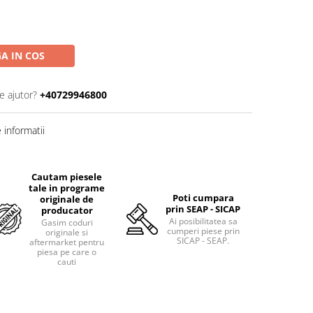
A IN COS
e ajutor?
+40729946800
informatii
Cautam piesele
tale in programe
Poti cumpara
originale de
prin SEAP - SICAP
producator
Ai posibilitatea sa
Gasim coduri
cumperi piese prin
originale si
SICAP - SEAP.
aftermarket pentru
piesa pe care o
cauti