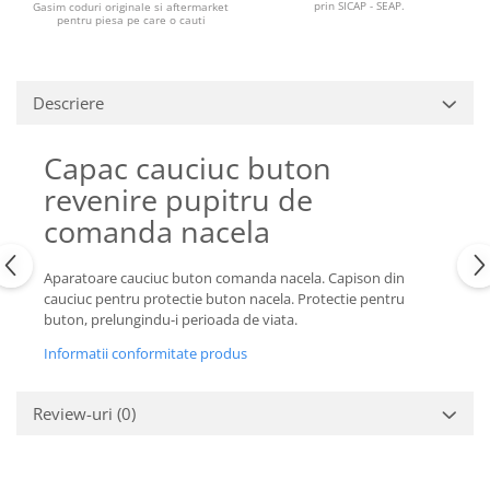
Piese Claas
Fulie
prin SICAP - SEAP.
Gasim coduri originale si aftermarket
pentru piesa pe care o cauti
Pistoane
Piese Iveco
Turbosuflanta
Piese Nifty Lift
Diverse piese motor
Descriere
Piese Grove
Furtune si conducte
Piese motor Perkins
Injectoare
Capac cauciuc buton
Piese Deutz Fahr
Chiuloasa
revenire pupitru de
Vibrochen - ax came - arbore cotit
Piese Atlas Copco
comanda nacela
Camasa piston
Piese Hitachi
Segmenti motor
Piese Vermeer
Aparatoare cauciuc buton comanda nacela. Capison din
Termoflot
cauciuc pentru protectie buton nacela. Protectie pentru
Piese Gehl
Cablu acceleratie
buton, prelungindu-i perioada de viata.
Piese Socage
Senzori de presiune ulei
Informatii conformitate produs
Vaporizatoare
Piese Kaeser
Radiatoare AC
Piese Wacker Neuson
Review-uri
(0)
Piese frana
Piese David Brown
Discuri de frana
Piese Mc Cormick