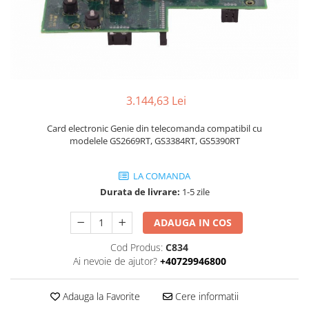
Piese Volvo
Punti - axe
Piese motor Yanmar
Diverse piese transmisie
Piese ambreiaj
Piese Fiat
Planetare
Piese Snorkel
Angrenaje transmisie
Piese John Deere
Grupuri conice
3.144,63 Lei
Piese ZF
Convertizoare
Piese Vapormatic
Card electronic Genie din telecomanda compatibil cu
Cruce cardan
modelele GS2669RT, GS3384RT, GS5390RT
Disc frictiune
Piese utilaje Fendt
Roti
Piese Case IH
LA COMANDA
Roti teren accidentat
Durata de livrare:
1-5 zile
Piese Dana Spicer
Roti non-marking
Filtre Hifi
ADAUGA IN COS
Piulite roata
Piese Skyjack
Butuc roata
Cod Produs:
C834
Piese Bobcat
Janta
Ai nevoie de ajutor?
+40729946800
Anvelope
Piese Yale
Roata transpaleta
Adauga la Favorite
Cere informatii
Piese Hyster