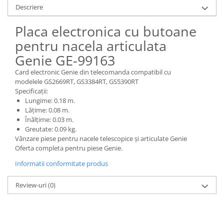
Piese Claas
Fulie
Descriere
Pistoane
Piese Iveco
Placa electronica cu butoane
Turbosuflanta
Piese Nifty Lift
pentru nacela articulata
Diverse piese motor
Piese Grove
Furtune si conducte
Genie GE-99163
Piese motor Perkins
Injectoare
Card electronic Genie din telecomanda compatibil cu
Piese Deutz Fahr
Chiuloasa
modelele GS2669RT, GS3384RT, GS5390RT
Specificații:
Vibrochen - ax came - arbore cotit
Piese Atlas Copco
Lungime: 0.18 m.
Camasa piston
Piese Hitachi
Lățime: 0.08 m.
Segmenti motor
Înălțime: 0.03 m.
Piese Vermeer
Greutate: 0.09 kg.
Termoflot
Vânzare piese pentru nacele telescopice și articulate Genie
Piese Gehl
Cablu acceleratie
Oferta completa pentru piese Genie.
Piese Socage
Senzori de presiune ulei
Informatii conformitate produs
Vaporizatoare
Piese Kaeser
Radiatoare AC
Review-uri
(0)
Piese Wacker Neuson
Piese frana
Piese David Brown
Discuri de frana
Piese Mc Cormick