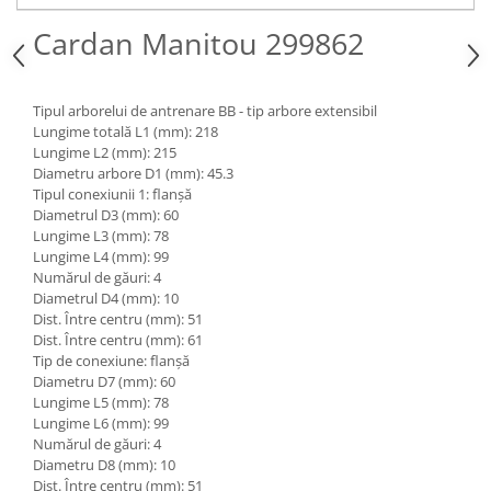
Piese Claas
Fulie
Cardan Manitou 299862
Pistoane
Piese Iveco
Turbosuflanta
Piese Nifty Lift
Diverse piese motor
Piese Grove
Tipul arborelui de antrenare BB - tip arbore extensibil
Furtune si conducte
Lungime totală L1 (mm): 218
Piese motor Perkins
Injectoare
Lungime L2 (mm): 215
Diametru arbore D1 (mm): 45.3
Piese Deutz Fahr
Chiuloasa
Tipul conexiunii 1: flanșă
Vibrochen - ax came - arbore cotit
Piese Atlas Copco
Diametrul D3 (mm): 60
Camasa piston
Lungime L3 (mm): 78
Piese Hitachi
Lungime L4 (mm): 99
Segmenti motor
Piese Vermeer
Numărul de găuri: 4
Termoflot
Diametrul D4 (mm): 10
Piese Gehl
Dist. Între centru (mm): 51
Cablu acceleratie
Dist. Între centru (mm): 61
Piese Socage
Senzori de presiune ulei
Tip de conexiune: flanșă
Vaporizatoare
Piese Kaeser
Diametru D7 (mm): 60
Lungime L5 (mm): 78
Radiatoare AC
Piese Wacker Neuson
Lungime L6 (mm): 99
Piese frana
Numărul de găuri: 4
Piese David Brown
Diametru D8 (mm): 10
Discuri de frana
Piese Mc Cormick
Dist. Între centru (mm): 51