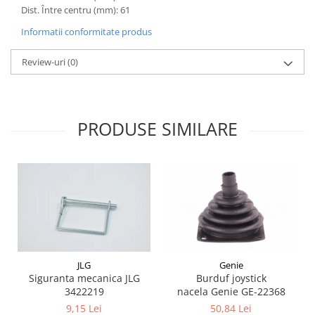
Etrieri
Dist. Între centru (mm): 61
Piese Lamborghini
Placute de frana
Informatii conformitate produs
Piese Same
Pompa de frana - cilindru de frana
Frana utilaje
Piese Renault
Review-uri
(0)
Supapa franare
Piese Hurlimann
Kit reparatii
Piese Zetor
Cabluri frana
PRODUSE SIMILARE
Piese Weidemann
Rezervor lichid de frana
Piese Ausa
Lichid de frana
Piese Sennebogen
Antigel frane
Piese fara categorie
Piese Still
Sepci
Piese Timberjack
Garnituri utilaje
Piese Valmet Valtra
Siguranta
Piese Vogele
JLG
Genie
Abtibilduri - Etichete
Piese Yuchai
Siguranta mecanica JLG
Burduf joystick
Girofar
3422219
nacela Genie GE-22368
Piese Zeppelin
Piese electrice
9,15 Lei
50,84 Lei