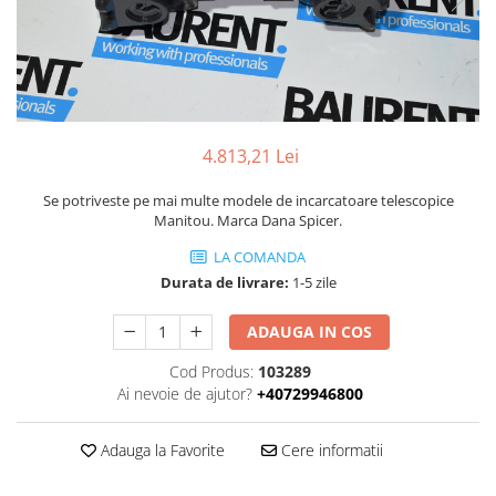
Piese Volvo
Punti - axe
Piese motor Yanmar
Diverse piese transmisie
Piese ambreiaj
Piese Fiat
Planetare
Piese Snorkel
Angrenaje transmisie
Piese John Deere
Grupuri conice
4.813,21 Lei
Piese ZF
Convertizoare
Se potriveste pe mai multe modele de incarcatoare telescopice
Piese Vapormatic
Cruce cardan
Manitou. Marca Dana Spicer.
Disc frictiune
Piese utilaje Fendt
LA COMANDA
Roti
Piese Case IH
Durata de livrare:
1-5 zile
Roti teren accidentat
Piese Dana Spicer
Roti non-marking
ADAUGA IN COS
Filtre Hifi
Piulite roata
Cod Produs:
103289
Piese Skyjack
Butuc roata
Ai nevoie de ajutor?
+40729946800
Piese Bobcat
Janta
Anvelope
Piese Yale
Adauga la Favorite
Cere informatii
Roata transpaleta
Piese Hyster