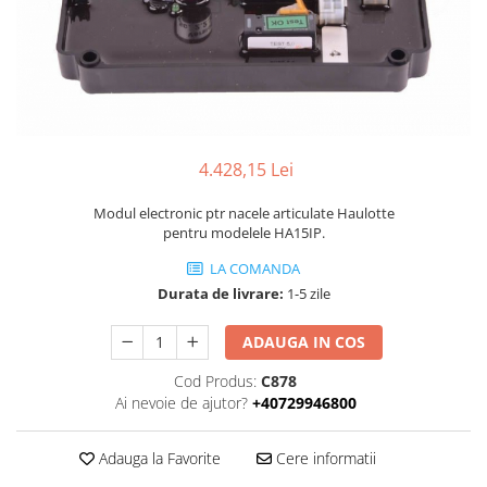
Piese Volvo
Punti - axe
Piese motor Yanmar
Diverse piese transmisie
Piese ambreiaj
Piese Fiat
Planetare
Piese Snorkel
Angrenaje transmisie
Piese John Deere
Grupuri conice
4.428,15 Lei
Piese ZF
Convertizoare
Piese Vapormatic
Cruce cardan
Modul electronic ptr nacele articulate Haulotte
pentru modelele HA15IP.
Disc frictiune
Piese utilaje Fendt
Roti
LA COMANDA
Piese Case IH
Durata de livrare:
1-5 zile
Roti teren accidentat
Piese Dana Spicer
Roti non-marking
Filtre Hifi
ADAUGA IN COS
Piulite roata
Piese Skyjack
Butuc roata
Cod Produs:
C878
Ai nevoie de ajutor?
+40729946800
Piese Bobcat
Janta
Anvelope
Piese Yale
Adauga la Favorite
Cere informatii
Roata transpaleta
Piese Hyster