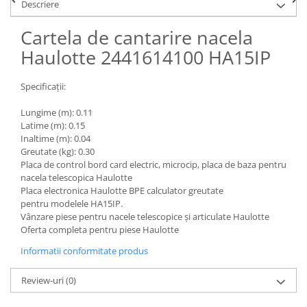
Piese Claas
Fulie
Descriere
Pistoane
Piese Iveco
Cartela de cantarire nacela
Turbosuflanta
Piese Nifty Lift
Haulotte 2441614100 HA15IP
Diverse piese motor
Piese Grove
Furtune si conducte
Specificații:
Piese motor Perkins
Injectoare
Piese Deutz Fahr
Chiuloasa
Lungime (m): 0.11
Latime (m): 0.15
Vibrochen - ax came - arbore cotit
Piese Atlas Copco
Inaltime (m): 0.04
Camasa piston
Piese Hitachi
Greutate (kg): 0.30
Segmenti motor
Placa de control bord card electric, microcip, placa de baza pentru
Piese Vermeer
nacela telescopica Haulotte
Termoflot
Placa electronica Haulotte BPE calculator greutate
Piese Gehl
Cablu acceleratie
pentru modelele HA15IP.
Piese Socage
Vânzare piese pentru nacele telescopice și articulate Haulotte
Senzori de presiune ulei
Oferta completa pentru piese Haulotte
Vaporizatoare
Piese Kaeser
Informatii conformitate produs
Radiatoare AC
Piese Wacker Neuson
Piese frana
Piese David Brown
Review-uri
(0)
Discuri de frana
Piese Mc Cormick