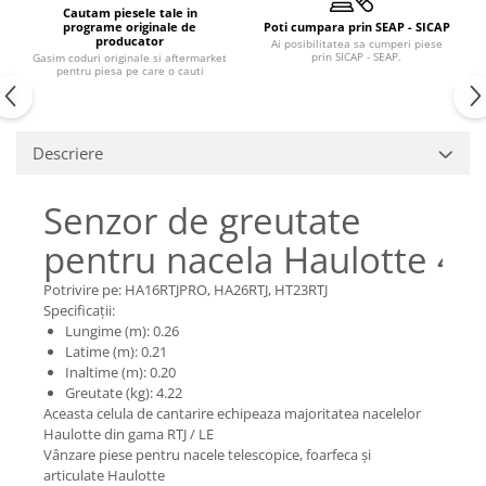
Piese Claas
Fulie
Cautam piesele tale in
programe originale de
Poti cumpara prin SEAP - SICAP
Pistoane
Piese Iveco
producator
Ai posibilitatea sa cumperi piese
prin SICAP - SEAP.
Gasim coduri originale si aftermarket
Turbosuflanta
Piese Nifty Lift
pentru piesa pe care o cauti
Diverse piese motor
Piese Grove
Furtune si conducte
Piese motor Perkins
Injectoare
Descriere
Piese Deutz Fahr
Chiuloasa
Vibrochen - ax came - arbore cotit
Piese Atlas Copco
Senzor de greutate
Camasa piston
Piese Hitachi
pentru nacela Haulotte 4
Segmenti motor
Piese Vermeer
Termoflot
Potrivire pe: HA16RTJPRO, HA26RTJ, HT23RTJ
Piese Gehl
Specificații:
Cablu acceleratie
Lungime (m): 0.26
Piese Socage
Senzori de presiune ulei
Latime (m): 0.21
Vaporizatoare
Inaltime (m): 0.20
Piese Kaeser
Greutate (kg): 4.22
Radiatoare AC
Piese Wacker Neuson
Aceasta celula de cantarire echipeaza majoritatea nacelelor
Piese frana
Haulotte din gama RTJ / LE
Piese David Brown
Vânzare piese pentru nacele telescopice, foarfeca și
Discuri de frana
Piese Mc Cormick
articulate Haulotte