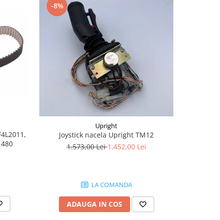
-8%
-28%
Upright
F4L2011,
Joystic
Joystick nacela Upright TM12
1480
af
1.573,00 Lei
1.452,00 Lei
1.
LA COMANDA
AD
ADAUGA IN COS