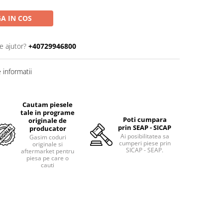
A IN COS
e ajutor?
+40729946800
informatii
Cautam piesele
tale in programe
Poti cumpara
originale de
prin SEAP - SICAP
producator
Ai posibilitatea sa
Gasim coduri
cumperi piese prin
originale si
SICAP - SEAP.
aftermarket pentru
piesa pe care o
cauti