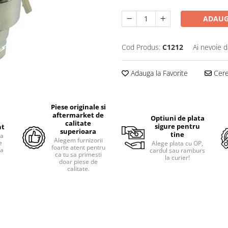
ADAUG
Cod Produs:
C1212
Ai nevoie d
Adauga la Favorite
Cere 
Piese originale si
aftermarket de
Optiuni de plata
calitate
sigure pentru
nt
superioara
tine
ra
Alegem furnizorii
e
Alege plata cu OP,
foarte atent pentru
pa
cardul sau ramburs
ca tu sa primesti
i
la curier!
doar piese de
calitate.