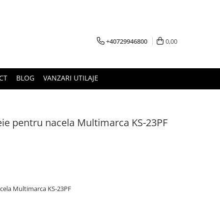
+40729946800
0,00
CT
BLOG
VANZARI UTILAJE
heie pentru nacela Multimarca KS-23PF
nacela Multimarca KS-23PF