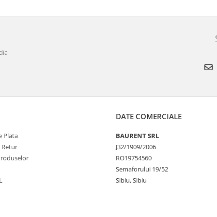
dia
DATE COMERCIALE
 Plata
BAURENT SRL
e Retur
J32/1909/2006
Produselor
RO19754560
Semaforului 19/52
L
Sibiu, Sibiu