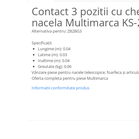
Piese motor
Piese Parker
Contact 3 pozitii cu ch
Alternatoare
Piese Hyundai
nacela Multimarca KS
Electromotoare
Piese Terex
Pompa combustibil
Alternativa pentru: ZB2BG3
Piese Lombardini
Pompa de apa
Specificații:
Radiator racire ulei hidraulic
Piese Linde
Lungime (m): 0.04
Radiator apa
Piese Multitel
Latime (m): 0.03
Bobina de pornire
Inaltime (m): 0.04
Piese Dieci
Greutate (kg): 0.06
Bobina de oprire
Vânzare piese pentru nacele telescopice, foarfeca și articu
Piese Massey Ferguson
Bobina de acceleratie
Oferta completa pentru piese Multimarca
Piese Steyr
Curea alternator - transmisie
Informatii conformitate produs
Piese Landini
Curea distributie
Esapament
Piese New Holland
Busoane - dopuri
Piese Takeuchi
Ventilatoare
Piese Kobelco
Pompa de ulei
Piese Jungheinrich
Termostat