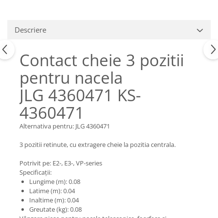
Piese Claas
Fulie
Pistoane
Piese Iveco
Turbosuflanta
Descriere
Piese Nifty Lift
Diverse piese motor
Piese Grove
Furtune si conducte
Contact cheie 3 pozitii
Piese motor Perkins
Injectoare
pentru nacela
Piese Deutz Fahr
Chiuloasa
JLG 4360471 KS-
Vibrochen - ax came - arbore cotit
Piese Atlas Copco
Camasa piston
4360471
Piese Hitachi
Segmenti motor
Piese Vermeer
Alternativa pentru: JLG 4360471
Termoflot
Piese Gehl
Cablu acceleratie
3 pozitii retinute, cu extragere cheie la pozitia centrala.
Piese Socage
Senzori de presiune ulei
Potrivit pe: E2-, E3-, VP-series
Vaporizatoare
Piese Kaeser
Specificații:
Radiatoare AC
Lungime (m): 0.08
Piese Wacker Neuson
Latime (m): 0.04
Piese frana
Piese David Brown
Inaltime (m): 0.04
Discuri de frana
Greutate (kg): 0.08
Piese Mc Cormick