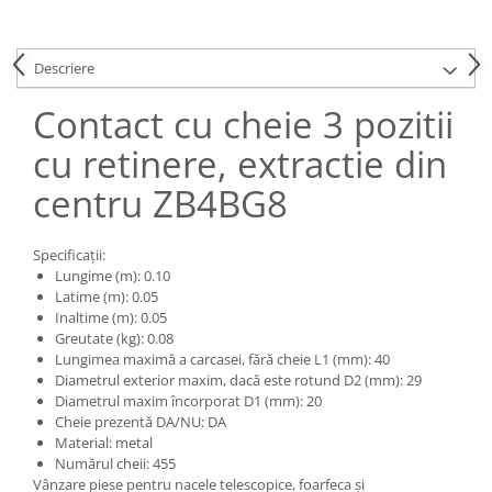
Piese Claas
Fulie
Pistoane
Piese Iveco
Turbosuflanta
Descriere
Piese Nifty Lift
Diverse piese motor
Piese Grove
Contact cu cheie 3 pozitii
Furtune si conducte
Piese motor Perkins
Injectoare
cu retinere, extractie din
Piese Deutz Fahr
Chiuloasa
centru ZB4BG8
Vibrochen - ax came - arbore cotit
Piese Atlas Copco
Camasa piston
Piese Hitachi
Specificații:
Segmenti motor
Lungime (m): 0.10
Piese Vermeer
Termoflot
Latime (m): 0.05
Piese Gehl
Inaltime (m): 0.05
Cablu acceleratie
Greutate (kg): 0.08
Piese Socage
Senzori de presiune ulei
Lungimea maximă a carcasei, fără cheie L1 (mm): 40
Vaporizatoare
Piese Kaeser
Diametrul exterior maxim, dacă este rotund D2 (mm): 29
Diametrul maxim încorporat D1 (mm): 20
Radiatoare AC
Piese Wacker Neuson
Cheie prezentă DA/NU: DA
Piese frana
Material: metal
Piese David Brown
Numărul cheii: 455
Discuri de frana
Piese Mc Cormick
Vânzare piese pentru nacele telescopice, foarfeca și