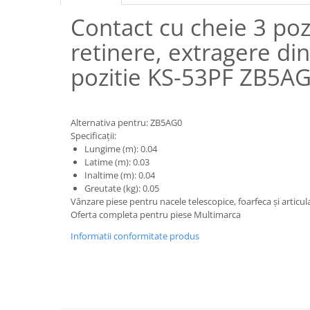
Piese motor
Piese Parker
Contact cu cheie 3 pozi
Alternatoare
Piese Hyundai
retinere, extragere din
Electromotoare
Piese Terex
Pompa combustibil
pozitie KS-53PF ZB5A
Piese Lombardini
Pompa de apa
Radiator racire ulei hidraulic
Piese Linde
Radiator apa
Piese Multitel
Alternativa pentru: ZB5AG0
Bobina de pornire
Specificații:
Piese Dieci
Lungime (m): 0.04
Bobina de oprire
Latime (m): 0.03
Piese Massey Ferguson
Bobina de acceleratie
Inaltime (m): 0.04
Piese Steyr
Curea alternator - transmisie
Greutate (kg): 0.05
Vânzare piese pentru nacele telescopice, foarfeca și artic
Piese Landini
Curea distributie
Oferta completa pentru piese Multimarca
Esapament
Piese New Holland
Informatii conformitate produs
Busoane - dopuri
Piese Takeuchi
Ventilatoare
Piese Kobelco
Pompa de ulei
Piese Jungheinrich
Termostat