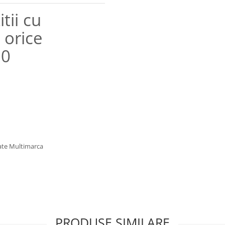
tii cu
 orice
G0
ulate Multimarca
PRODUSE SIMILARE