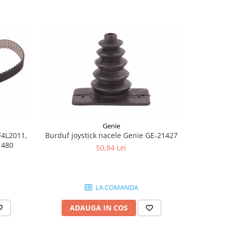
-8%
Genie
F4L2011,
Burduf joystick nacele Genie GE-21427
Joyst
1480
50,84 Lei
1.
LA COMANDA
ADAUGA IN COS
AD