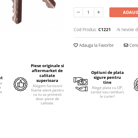
ADAUG
Cod Produs:
C1221
Ai nevoie d
Adauga la Favorite
Cere 
Piese originale si
aftermarket de
Optiuni de plata
calitate
sigure pentru
nt
superioara
tine
ra
Alegem furnizorii
e
Alege plata cu OP,
foarte atent pentru
pa
cardul sau ramburs
ca tu sa primesti
i
la curier!
doar piese de
calitate.