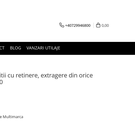
+40729946800
0,00
CT
BLOG
VANZARI UTILAJE
tii cu retinere, extragere din orice
0
le Multimarca