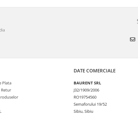
dia
DATE COMERCIALE
 Plata
BAURENT SRL
e Retur
J32/1909/2006
Produselor
RO19754560
Semaforului 19/52
L
Sibiu, Sibiu