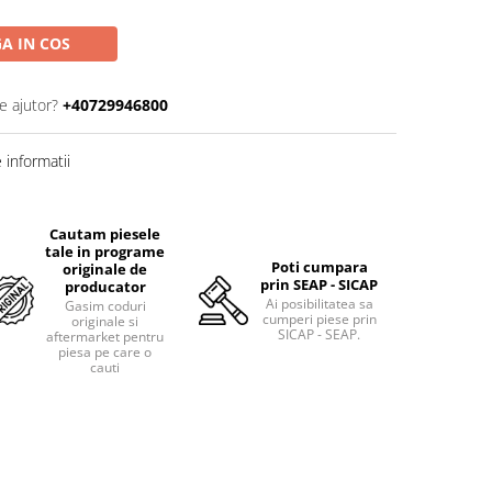
A IN COS
e ajutor?
+40729946800
informatii
Cautam piesele
tale in programe
Poti cumpara
originale de
prin SEAP - SICAP
producator
Ai posibilitatea sa
Gasim coduri
cumperi piese prin
originale si
SICAP - SEAP.
aftermarket pentru
piesa pe care o
cauti