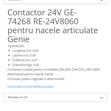
Piese Claas
Fulie
Pistoane
Piese Iveco
Contactor 24V GE-
Turbosuflanta
Piese Nifty Lift
74268 RE-24V8060
Diverse piese motor
Piese Grove
pentru nacele articulate
Furtune si conducte
Piese motor Perkins
Injectoare
Genie
Piese Deutz Fahr
Chiuloasa
Specificații:
Vibrochen - ax came - arbore cotit
Piese Atlas Copco
Lungime (m): 0,09
Camasa piston
Piese Hitachi
Lățime (m): 0.09
Segmenti motor
Înălțime (m): 0,07
Piese Vermeer
Greutate (kg): 0.42
Termoflot
Contactor valabil pentru modelele Z30-20N, Z34-22N, Z45-25JDC
Piese Gehl
Cablu acceleratie
Alternativă pentru Genie 74268
Piese Socage
Senzori de presiune ulei
Furnizam piese originale si aftermarket.
Vaporizatoare
Piese Kaeser
Informatii conformitate produs
Radiatoare AC
Piese Wacker Neuson
Review-uri
(0)
Piese frana
Piese David Brown
Discuri de frana
Piese Mc Cormick