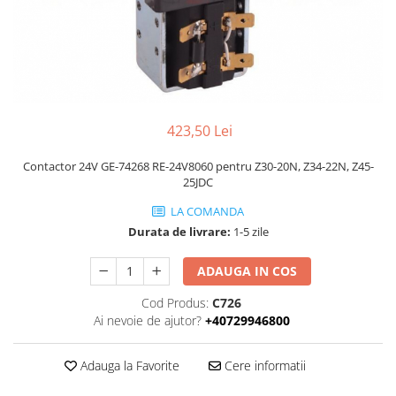
Piese Volvo
Punti - axe
Piese motor Yanmar
Diverse piese transmisie
Piese ambreiaj
Piese Fiat
Planetare
Piese Snorkel
Angrenaje transmisie
Piese John Deere
Grupuri conice
423,50 Lei
Piese ZF
Convertizoare
Piese Vapormatic
Contactor 24V GE-74268 RE-24V8060 pentru Z30-20N, Z34-22N, Z45-
Cruce cardan
25JDC
Disc frictiune
Piese utilaje Fendt
LA COMANDA
Roti
Piese Case IH
Durata de livrare:
1-5 zile
Roti teren accidentat
Piese Dana Spicer
Roti non-marking
ADAUGA IN COS
Filtre Hifi
Piulite roata
Piese Skyjack
Cod Produs:
C726
Butuc roata
Ai nevoie de ajutor?
+40729946800
Piese Bobcat
Janta
Anvelope
Piese Yale
Adauga la Favorite
Cere informatii
Roata transpaleta
Piese Hyster