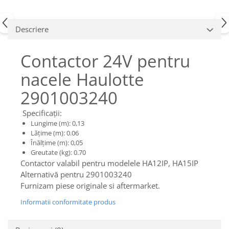
Piese Claas
Fulie
Pistoane
Piese Iveco
Descriere
Turbosuflanta
Piese Nifty Lift
Diverse piese motor
Piese Grove
Contactor 24V pentru
Furtune si conducte
Piese motor Perkins
Injectoare
nacele Haulotte
Piese Deutz Fahr
Chiuloasa
2901003240
Vibrochen - ax came - arbore cotit
Piese Atlas Copco
Camasa piston
Piese Hitachi
Specificații:
Segmenti motor
Lungime (m): 0,13
Piese Vermeer
Lățime (m): 0.06
Termoflot
Înălțime (m): 0,05
Piese Gehl
Cablu acceleratie
Greutate (kg): 0.70
Piese Socage
Senzori de presiune ulei
Contactor valabil pentru modelele HA12IP, HA15IP
Alternativă pentru 2901003240
Vaporizatoare
Piese Kaeser
Furnizam piese originale si aftermarket.
Radiatoare AC
Piese Wacker Neuson
Piese frana
Informatii conformitate produs
Piese David Brown
Discuri de frana
Piese Mc Cormick